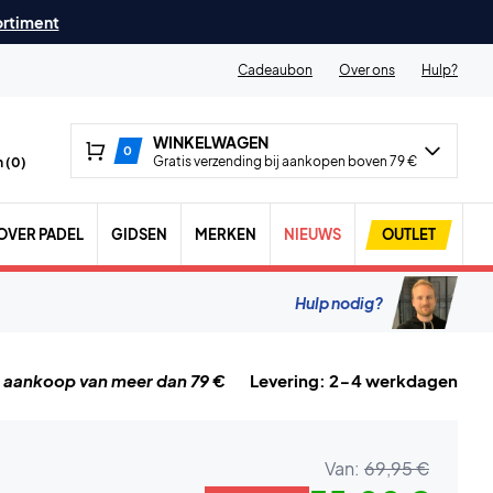
ortiment
Cadeaubon
Over ons
Hulp?
WINKELWAGEN
0
Gratis verzending bij aankopen boven 79 €
 (
0
)
OVER PADEL
GIDSEN
MERKEN
NIEUWS
OUTLET
Hulp nodig?
j aankoop van meer dan 79 €
Levering: 2-4 werkdagen
Van:
69,95 €