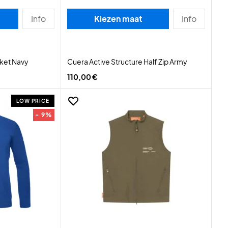
Info
Kiezen maat
Info
cket Navy
Cuera Active Structure Half Zip Army
110,00 €
LOW PRICE
- 9%