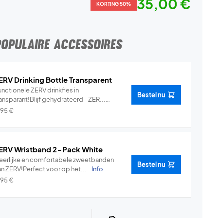
35,00 €
KORTING 50%
POPULAIRE ACCESSOIRES
ERV Drinking Bottle Transparent
nctionele ZERV drinkfles in
Bestel nu
ansparant!Blijf gehydrateerd - ZER...
Info
,95
€
ERV Wristband 2-Pack White
eerlijke en comfortabele zweetbanden
Bestel nu
an ZERV!Perfect voor op het...
Info
,95
€