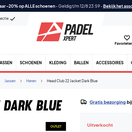
aar -20% op ALLE schoenen
-
Geldig t/m 12/8 23:59
-
Bekijk het ass
lectie
Favorieten
TASSEN
SCHOENEN
KLEDING
BALLEN
ACCESSOIRES
Jassen
Heren
Head Club 22 Jacket Dark Blue
 Dark Blue
Gratis bezorging
bi
Uitverkocht
OUTLET