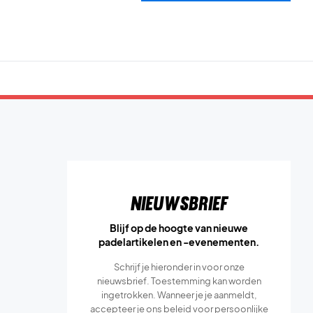
Nieuwsbrief
Blijf op de hoogte van nieuwe
padelartikelen en -evenementen.
Schrijf je hieronder in voor onze
nieuwsbrief. Toestemming kan worden
ingetrokken. Wanneer je je aanmeldt,
accepteer je ons
beleid voor persoonlijke