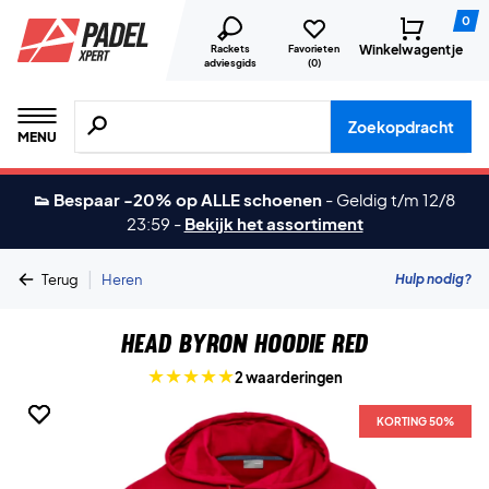
0
Winkelwagentje
Rackets
Favorieten
adviesgids
(
0
)
Zoeken naar producten, merken etc.
Zoekopdracht
MENU
👟 Bespaar -20% op ALLE schoenen
-
Geldig t/m 12/8
23:59
-
Bekijk het assortiment
|
Hulp nodig?
Terug
Heren
Head Byron Hoodie Red
2 waarderingen
KORTING 50%
KORTING 50%