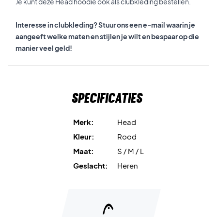
Je kunt deze Head hoodie ook als clubkleding bestellen.
Interesse in clubkleding? Stuur ons een e-mail waarin je
aangeeft welke maten en stijlen je wilt en bespaar op die
manier veel geld!
Specificaties
Merk:
Head
Kleur:
Rood
Maat:
S / M / L
Geslacht:
Heren