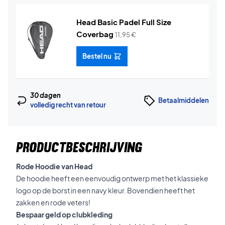
Head Basic Padel Full Size
Coverbag
11,95
€
Bestel nu
30 dagen
Betaalmiddelen
volledig recht van retour
PRODUCTBESCHRIJVING
Rode Hoodie van Head
De hoodie heeft een eenvoudig ontwerp met het klassieke
logo op de borst in een navy kleur. Bovendien heeft het
zakken en rode veters!
Bespaar geld op clubkleding