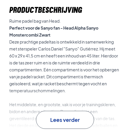
PRODUCTBESCHRIJVING
Ruime padel bag van Head.
Perfect voor de Sanyo fan - Head Alpha Sanyo
Monstercombi Zwart
Deze prachtige padeltas is ontwikkeld in samenwerking
met sterspeler Carlos Daniel "Sanyo" Gutiérrez. Hij meet
60 x 29 x 41,5 cm en heeft een inhoud van 45 liter. Hierdoor
is de tas zeer ruim en is de ruimte verdeeld in drie
compartimenten. Eén compartiment is voor het opbergen
van je padel racket. Dit compartiment is thermisch
geïsoleerd, wat je racket beschermt tegen vocht en
temperatuurschommelingen.
Het middelste, en grootste, vak is voor je trainingskleren,
bidon en andere uitrusting. Bovendien is er een
geventileerd schoenenvak aan de bovenkant van de tas.
Lees verder
Het derde en laatste compartiment is voor padelballen en