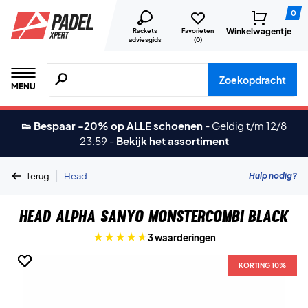
0
Winkelwagentje
Rackets
Favorieten
adviesgids
(
0
)
Zoeken naar producten, merken etc.
Zoekopdracht
MENU
👟 Bespaar -20% op ALLE schoenen
-
Geldig t/m 12/8
23:59
-
Bekijk het assortiment
|
Hulp nodig?
Terug
Head
Head Alpha Sanyo Monstercombi Black
3 waarderingen
KORTING 10%
KORTING 10%
KORTING 10%