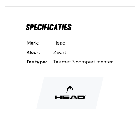
andere padelbenodigdheden. Aan elke kant bevindt zich
een kleiner vak met ritssluiting, waarin je kleinere zaken
zoals uw persoonlijke bezittingen kunt opbergen.
Specificaties
Ten slotte kan hij worden gedragen met de verstelbare en
comfortabele rugzakriemen of via het handvat aan de
Merk:
Head
bovenkant.
Kleur:
Zwart
Kom scherp aan op de padelbaan met deze padeltas -
Tas type:
Tas met 3 compartimenten
koop hem vandaag nog!
Materiaal: polyester, PU en TPE.
Inhoud: 45 l.
Afmetingen: 60 x 29 x 41,5 cm
Kleur: Zwart.