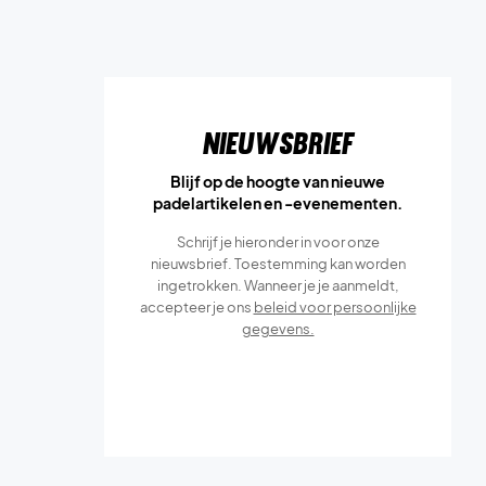
Nieuwsbrief
Blijf op de hoogte van nieuwe
padelartikelen en -evenementen.
Schrijf je hieronder in voor onze
nieuwsbrief. Toestemming kan worden
ingetrokken. Wanneer je je aanmeldt,
accepteer je ons
beleid voor persoonlijke
gegevens.