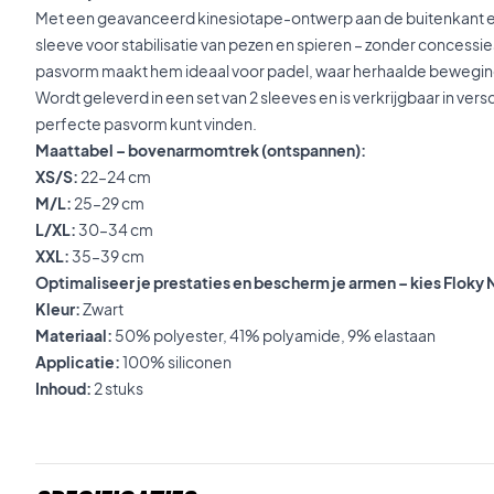
Met een geavanceerd kinesiotape-ontwerp aan de buitenkant e
sleeve voor stabilisatie van pezen en spieren – zonder concessi
pasvorm maakt hem ideaal voor padel, waar herhaalde beweging
Wordt geleverd in een set van 2 sleeves en is verkrijgbaar in vers
perfecte pasvorm kunt vinden.
Maattabel – bovenarmomtrek (ontspannen):
XS/S:
22–24 cm
M/L:
25–29 cm
L/XL:
30–34 cm
XXL:
35–39 cm
Optimaliseer je prestaties en bescherm je armen – kies Floky 
Kleur:
Zwart
Materiaal:
50% polyester, 41% polyamide, 9% elastaan
Applicatie:
100% siliconen
Inhoud:
2 stuks