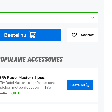
Bestel nu
Favoriet
POPULAIRE ACCESSOIRES
ERV Padel Master+ 3 pcs.
ERV Padel Master+ is een fantastische
Bestel nu
adelbal, met een focus op ...
Info
0,00
5,00
€