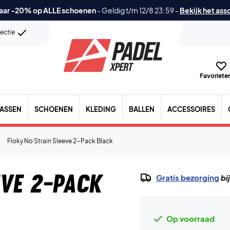
aar -20% op ALLE schoenen
-
Geldig t/m 12/8 23:59
-
Bekijk het ass
lectie
Favorieten
TASSEN
SCHOENEN
KLEDING
BALLEN
ACCESSOIRES
Floky No Strain Sleeve 2-Pack Black
eve 2-Pack
Gratis bezorging
bi
Op voorraad