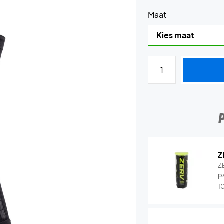
Maat
Z
Z
p
1