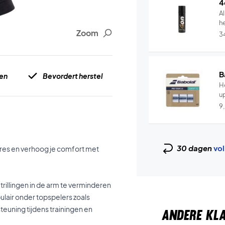
4
Al
he
Zoom
3
B
gen
Bevordert herstel
He
u
9
30 dagen
vol
res en verhoog je comfort met
rillingen in de arm te verminderen
ulair onder topspelers zoals
euning tijdens trainingen en
ANDERE KL