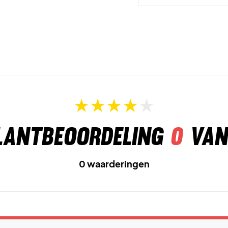
lantbeoordeling
0
van
0 waarderingen