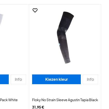
Info
Kiezen kleur
Info
-Pack White
Floky No Strain Sleeve Agustin Tapia Black
31,95 €