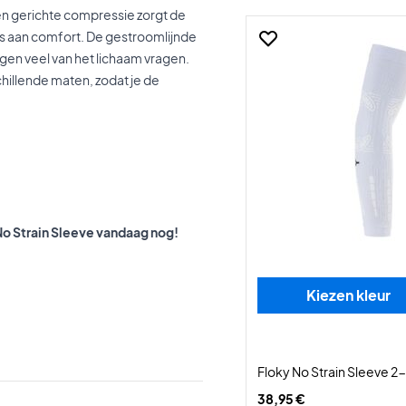
n gerichte compressie zorgt de
es aan comfort. De gestroomlijnde
en veel van het lichaam vragen.
chillende maten, zodat je de
No Strain Sleeve vandaag nog!
Kiezen kleur
Floky No Strain Sleeve 2
38,95 €