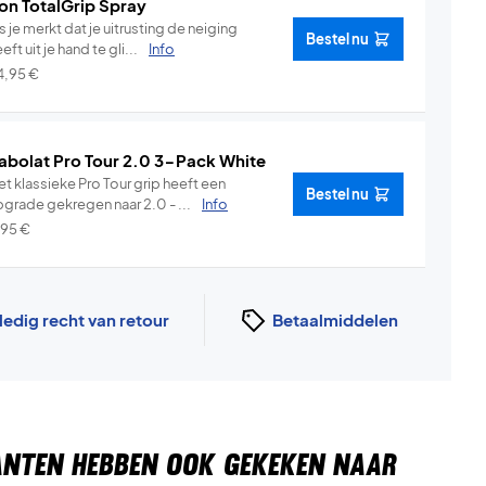
on TotalGrip Spray
s je merkt dat je uitrusting de neiging
Bestel nu
eft uit je hand te gli...
Info
4,95
€
abolat Pro Tour 2.0 3-Pack White
t klassieke Pro Tour grip heeft een
Bestel nu
pgrade gekregen naar 2.0 - ...
Info
,95
€
ledig recht van retour
Betaalmiddelen
ANTEN HEBBEN OOK GEKEKEN NAAR