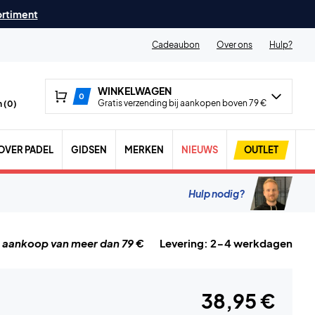
ortiment
Cadeaubon
Over ons
Hulp?
WINKELWAGEN
0
Gratis verzending bij aankopen boven 79 €
 (
0
)
OVER PADEL
GIDSEN
MERKEN
NIEUWS
OUTLET
Hulp nodig?
j aankoop van meer dan 79 €
Levering: 2-4 werkdagen
38,95 €