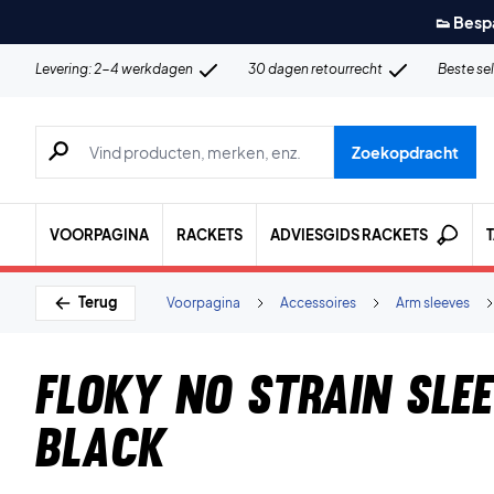
👟 Besp
Levering: 2-4 werkdagen
30 dagen retourrecht
Beste se
Zoeken naar producten, merken etc.
Zoekopdracht
VOORPAGINA
RACKETS
ADVIESGIDS RACKETS
Terug
Voorpagina
Accessoires
Arm sleeves
Floky No Strain Sle
Black