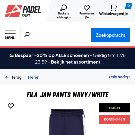
0
Winkelwagentje
Rackets
Favorieten
adviesgids
(
0
)
Zoeken naar producten, merken etc.
Zoekopdracht
MENU
👟 Bespaar -20% op ALLE schoenen
-
Geldig t/m 12/8
23:59
-
Bekijk het assortiment
|
Hulp nodig?
Terug
Heren
Fila Jan Pants Navy/White
OUTLET
OUTLET
KORTING 46%
KORTING 46%