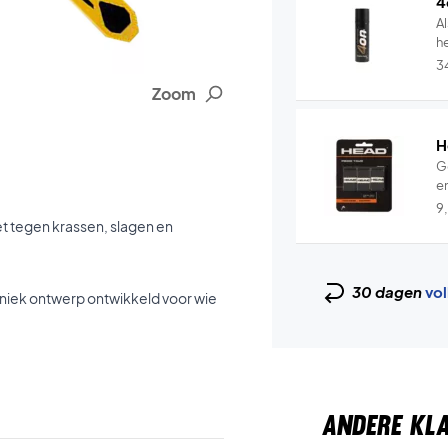
4
Al
he
3
Zoom
H
Ge
en
9
t tegen krassen, slagen en
30 dagen
vol
iek ontwerp ontwikkeld voor wie
ANDERE KL