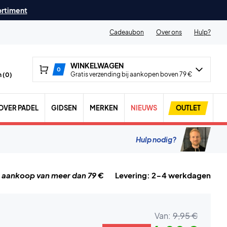
ortiment
Cadeaubon
Over ons
Hulp?
WINKELWAGEN
0
Gratis verzending bij aankopen boven 79 €
 (
0
)
OVER PADEL
GIDSEN
MERKEN
NIEUWS
OUTLET
Hulp nodig?
j aankoop van meer dan 79 €
Levering: 2-4 werkdagen
Van:
9,95 €