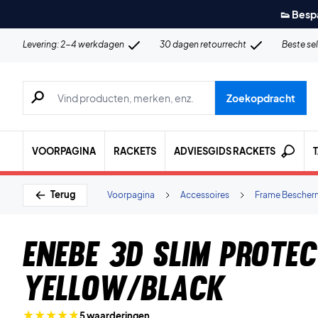
👟 Besp
Levering: 2-4 werkdagen
30 dagen retourrecht
Beste se
Zoeken naar producten, merken etc.
Zoekopdracht
VOORPAGINA
RACKETS
ADVIESGIDS RACKETS
Terug
Voorpagina
Accessoires
Frame Bescher
Enebe 3D Slim Prote
Yellow/Black
5 waarderingen