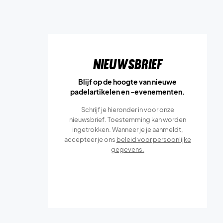
Nieuwsbrief
Blijf op de hoogte van nieuwe
padelartikelen en -evenementen.
Schrijf je hieronder in voor onze
nieuwsbrief. Toestemming kan worden
ingetrokken. Wanneer je je aanmeldt,
accepteer je ons
beleid voor persoonlijke
gegevens.