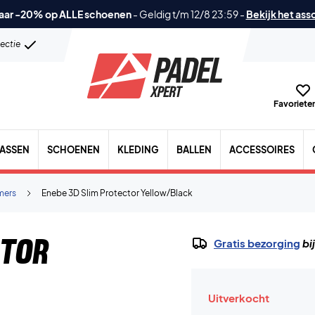
aar -20% op ALLE schoenen
-
Geldig t/m 12/8 23:59
-
Bekijk het ass
lectie
Favorieten
TASSEN
SCHOENEN
KLEDING
BALLEN
ACCESSOIRES
mers
Enebe 3D Slim Protector Yellow/Black
ctor
Gratis bezorging
bi
Uitverkocht