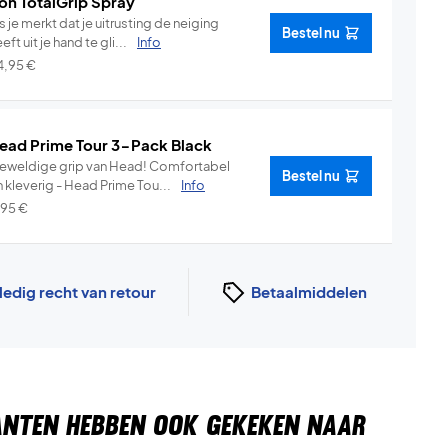
on TotalGrip Spray
s je merkt dat je uitrusting de neiging
Bestel nu
eft uit je hand te gli...
Info
4,95
€
ead Prime Tour 3-Pack Black
weldige grip van Head! Comfortabel
Bestel nu
 kleverig - Head Prime Tou...
Info
,95
€
ledig recht van retour
Betaalmiddelen
ANTEN HEBBEN OOK GEKEKEN NAAR