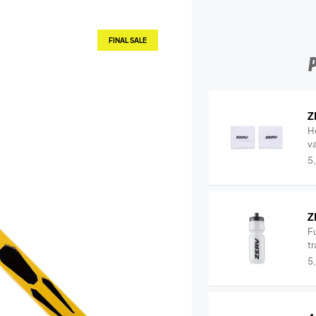
FINAL SALE
Z
H
v
5
Z
Fu
tr
5