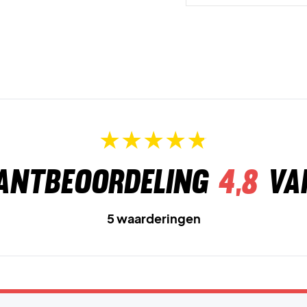
antbeoordeling
4,8
va
5 waarderingen