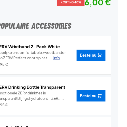
6,00 €
KORTING 40%
POPULAIRE ACCESSOIRES
ERV Wristband 2-Pack White
eerlijke en comfortabele zweetbanden
Bestel nu
an ZERV!Perfect voor op het...
Info
,95
€
ERV Drinking Bottle Transparent
nctionele ZERV drinkfles in
Bestel nu
ansparant!Blijf gehydrateerd - ZER...
Info
,95
€