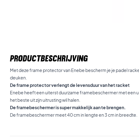
PRODUCTBESCHRIJVING
Met deze frame protector van Enebe bescherm je je padel racke
deuken.
De frame protector verlengt de levensduur van het racket
Enebe heeft een uiterst duurzame framebeschermer met een un
het beste uit zijn uitrusting wil halen.
De framebeschermer is super makkelijk aan te brengen.
De framebeschermer meet 40 cm in lengte en 3 cm in breedte.