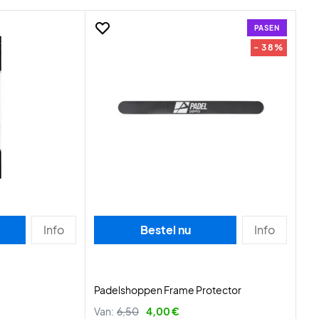
PASEN
- 38%
Info
Bestel nu
Info
Padelshoppen Frame Protector
Van:
6,50
4,00 €