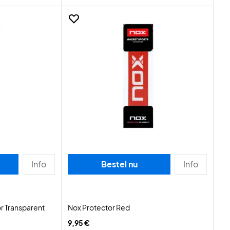
Info
Bestel nu
Info
r Transparent
Nox Protector Red
9,95 €