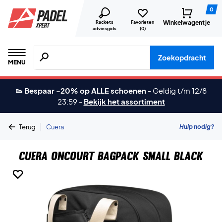
0
Winkelwagentje
Rackets
Favorieten
adviesgids
(
0
)
Zoeken naar producten, merken etc.
Zoekopdracht
MENU
👟 Bespaar -20% op ALLE schoenen
-
Geldig t/m 12/8
23:59
-
Bekijk het assortiment
|
Hulp nodig?
Terug
Cuera
Cuera Oncourt Bagpack Small Black