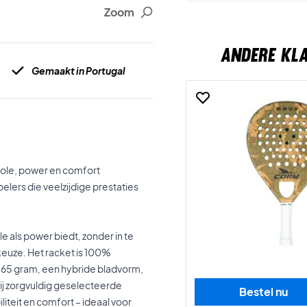
Zoom
ANDERE KL
Gemaakt in Portugal
role, power en comfort
elers die veelzijdige prestaties
e als power biedt, zonder in te
keuze. Het racket is 100%
65 gram, een hybride bladvorm,
ij zorgvuldig geselecteerde
Bestel nu
liteit en comfort – ideaal voor