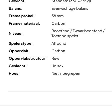
Gewicht:
Standard (360-375 g)
Balans:
Evenwichtige balans
Frame profiel:
38 mm
Frame materiaal:
Carbon
Beoefend / Zwaar beoefend /
Niveau:
Toernooispeler
Spelerstype:
Allround
Oppervlak:
Carbon
Oppervlakstructuur:
Ruw
Geslacht:
Unisex
Hoes:
Niet inbegrepen