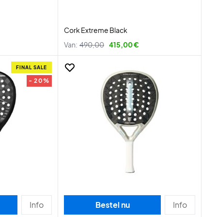
Cork Extreme Black
Van:
490,00
415,00 €
FINAL SALE
- 20%
Info
Bestel nu
Info