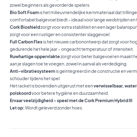
zowel beginners als gevorderde spelers.
Bio Soft Foam
is het milieuvriendelijke kernmateriaal dat trillin
comfortabel balgevoel biedt – ideaal voor lange wedstrijden en 
Cork Bioshield
zorgt voor extra stabiliteit en een lager balanspu
zorgt voor een rustiger en consistenter slaggevoel.
Full Carbon Flex
is het nieuwe carbonontwerp dat zorgt voor hog
gedurende het hele jaar – ongeacht temperatuur of intensiteit.
Ruwhartige oppervlakte
zorgt voor beter balgevoel en maakt he
aan je slagen toe te voegen, zowel in aanval als verdediging.
Anti-vibratiesysteem
is geïntegreerd in de constructie en verm
schouder tijdens het spel.
Het racket is bovendien uitgerust met een
verwisselbaar, water
polskoord
voor betere hygiëne en duurzaamheid.
Ervaar veelzijdigheid – speel met de Cork Premium Hybrid III
Let op:
Wordt geleverd zonder hoes.