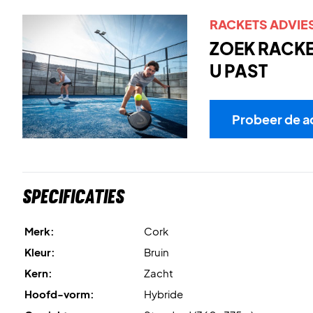
RACKETS ADVIE
ZOEK RACKET
U PAST
Probeer de a
Specificaties
Merk:
Cork
Kleur:
Bruin
Kern:
Zacht
Hoofd-vorm:
Hybride