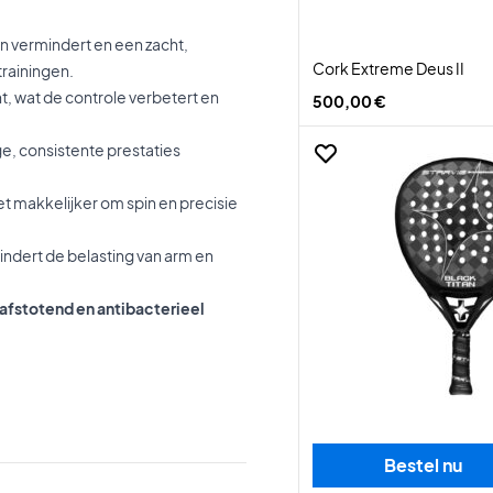
gen vermindert en een zacht,
Cork Extreme Deus II
trainingen.
nt, wat de controle verbetert en
500,00 €
e, consistente prestaties
t makkelijker om spin en precisie
indert de belasting van arm en
afstotend en antibacterieel
Bestel nu