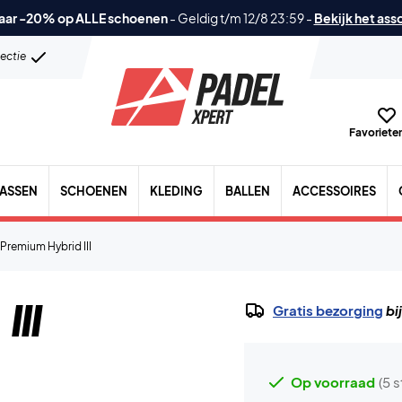
aar -20% op ALLE schoenen
-
Geldig t/m 12/8 23:59
-
Bekijk het ass
lectie
Favorieten
TASSEN
SCHOENEN
KLEDING
BALLEN
ACCESSOIRES
Premium Hybrid III
III
Gratis bezorging
bi
Op voorraad
(5 