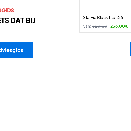
SGIDS
Starvie Black Titan 26
S DAT BIJ
Van:
320,00
256,00 €
dviesgids