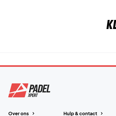
K
Over ons
Hulp & contact