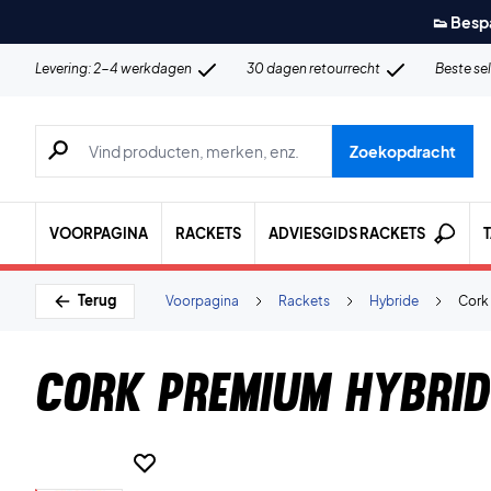
👟 Besp
Levering: 2-4 werkdagen
30 dagen retourrecht
Beste se
Zoeken naar producten, merken etc.
Zoekopdracht
VOORPAGINA
RACKETS
ADVIESGIDS RACKETS
Terug
Voorpagina
Rackets
Hybride
Cork 
Cork Premium Hybrid 