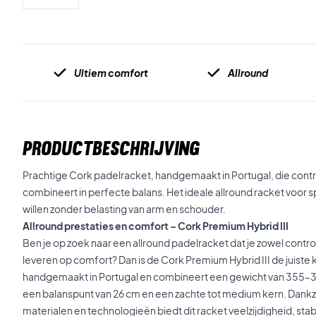
Ultiem comfort
Allround
PRODUCTBESCHRIJVING
Prachtige Cork padelracket, handgemaakt in Portugal, die cont
combineert in perfecte balans. Het ideale allround racket voor sp
willen zonder belasting van arm en schouder.
Allround prestaties en comfort – Cork Premium Hybrid III
Ben je op zoek naar een allround padelracket dat je zowel control
leveren op comfort? Dan is de Cork Premium Hybrid III de juiste 
handgemaakt in Portugal en combineert een gewicht van 355–3
een balanspunt van 26 cm en een zachte tot medium kern. Dankz
materialen en technologieën biedt dit racket veelzijdigheid, stabi