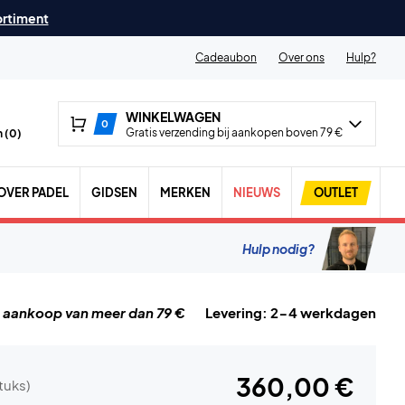
ortiment
Cadeaubon
Over ons
Hulp?
WINKELWAGEN
0
Gratis verzending bij aankopen boven 79 €
 (
0
)
OVER PADEL
GIDSEN
MERKEN
NIEUWS
OUTLET
Hulp nodig?
j aankoop van meer dan 79 €
Levering: 2-4 werkdagen
360,00 €
stuks)