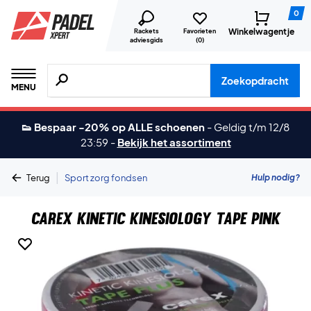
0
Winkelwagentje
Rackets
Favorieten
adviesgids
(
0
)
Zoeken naar producten, merken etc.
Zoekopdracht
MENU
👟 Bespaar -20% op ALLE schoenen
-
Geldig t/m 12/8
23:59
-
Bekijk het assortiment
|
Hulp nodig?
Terug
Sport zorg fondsen
CareX Kinetic Kinesiology Tape Pink