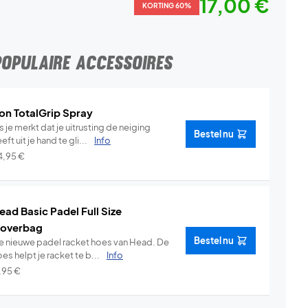
17,00 €
KORTING 60%
POPULAIRE ACCESSOIRES
on TotalGrip Spray
s je merkt dat je uitrusting de neiging
Bestel nu
eft uit je hand te gli...
Info
4,95
€
ead Basic Padel Full Size
overbag
Bestel nu
e nieuwe padel racket hoes van Head. De
es helpt je racket te b...
Info
1,95
€