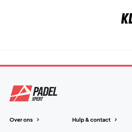
K
Over ons
Hulp & contact