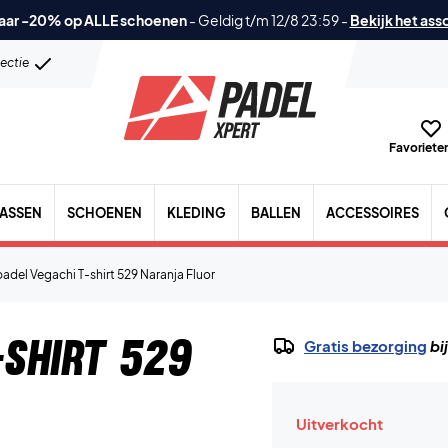
aar -20% op ALLE schoenen
-
Geldig t/m 12/8 23:59
-
Bekijk het ass
lectie
Favorieten
TASSEN
SCHOENEN
KLEDING
BALLEN
ACCESSOIRES
padel Vegachi T-shirt 529 Naranja Fluor
-shirt 529
Gratis bezorging
bi
Uitverkocht