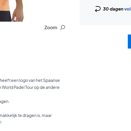
30 dagen
vol
Zoom
rt heeft een logo van het Spaanse
 World Padel Tour op de andere
ragen.
makkelijk te dragen is, maar
!