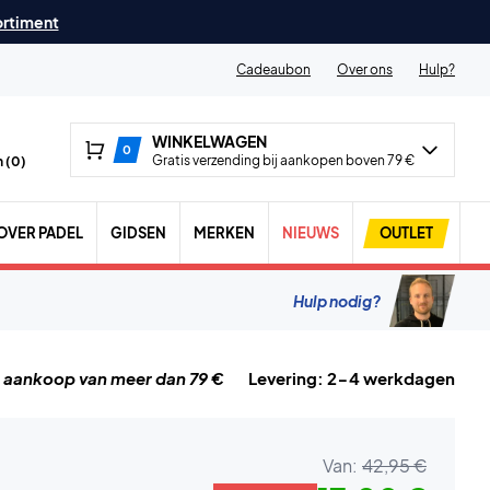
ortiment
Cadeaubon
Over ons
Hulp?
WINKELWAGEN
0
Gratis verzending bij aankopen boven 79 €
 (
0
)
OVER PADEL
GIDSEN
MERKEN
NIEUWS
OUTLET
Hulp nodig?
j aankoop van meer dan 79 €
Levering: 2-4 werkdagen
Van:
42,95 €