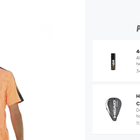
4
Al
he
3
H
C
D
ho
1