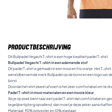
PRODUCTBESCHRIJVING
Dit Bullpadel Vegachi T-shirt is een hoge kwaliteit padel T-shirt.
Bullpadel Vegachi T-shirt in een ademende stof
Dit padel T-shirt is gemaakt in een mooi en fris oranje. Het T-shi
wereldberoemde merk Bullpadel op de borst en een logo van de
borst.
Doordat het shirt zweet afvoert is het zeer comfortabel om te d
Padel T-shirt in mooi materialen en een mooie kleur
Als je op zoek bent naar een padel T-shirt dat comfortabel en ge
tegelijkertijd erg opvallend, dan moet je deze zeker aanschaffen
Materiaal: 90% polyester en 10% elastaan