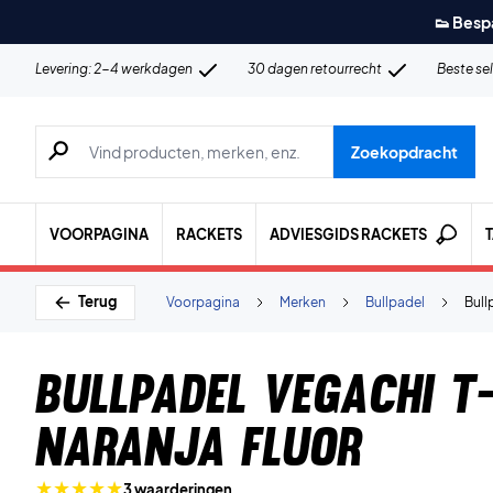
👟 Besp
Levering: 2-4 werkdagen
30 dagen retourrecht
Beste se
Zoeken naar producten, merken etc.
Zoekopdracht
VOORPAGINA
RACKETS
ADVIESGIDS RACKETS
Terug
Voorpagina
Merken
Bullpadel
Bull
Bullpadel Vegachi T
Naranja Fluor
3 waarderingen