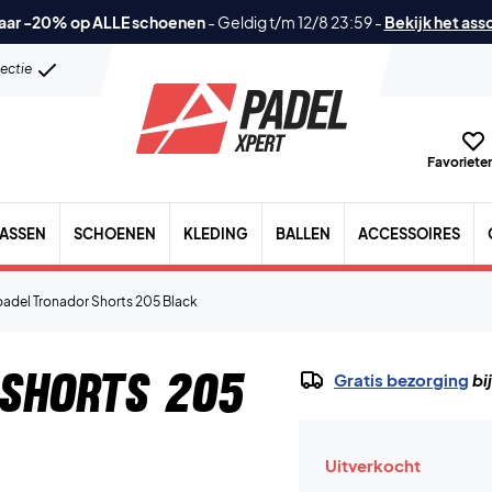
aar -20% op ALLE schoenen
-
Geldig t/m 12/8 23:59
-
Bekijk het ass
lectie
Favorieten
TASSEN
SCHOENEN
KLEDING
BALLEN
ACCESSOIRES
padel Tronador Shorts 205 Black
 Shorts 205
Gratis bezorging
bi
Uitverkocht