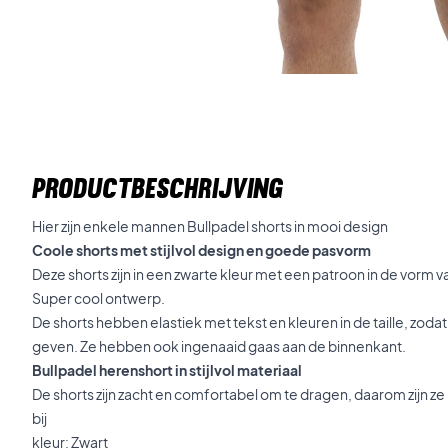
PRODUCTBESCHRIJVING
Hier zijn enkele mannen Bullpadel shorts in mooi design
Coole shorts met stijlvol design en goede pasvorm
Deze shorts zijn in een zwarte kleur met een patroon in de vorm v
Super cool ontwerp.
De shorts hebben elastiek met tekst en kleuren in de taille, zod
geven. Ze hebben ook ingenaaid gaas aan de binnenkant.
Bullpadel herenshort in stijlvol materiaal
De shorts zijn zacht en comfortabel om te dragen, daarom zijn ze
bij
kleur: Zwart