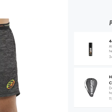
4
Al
he
3
H
C
D
ho
1