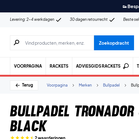
👟 Besp
Levering: 2-4 werkdagen
30 dagen retourrecht
Beste se
Zoeken naar producten, merken etc.
Zoekopdracht
VOORPAGINA
RACKETS
ADVIESGIDS RACKETS
Terug
Voorpagina
Merken
Bullpadel
Bull
Bullpadel Tronador
Black
2 waarderingen