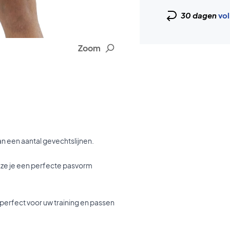
30 dagen
vol
Zoom
an een aantal gevechtslijnen.
at ze je een perfecte pasvorm
 perfect voor uw training en passen