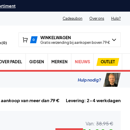
ortiment
Cadeaubon
Over ons
Hulp?
WINKELWAGEN
0
Gratis verzending bij aankopen boven 79 €
 (
0
)
OVER PADEL
GIDSEN
MERKEN
NIEUWS
OUTLET
Hulp nodig?
j aankoop van meer dan 79 €
Levering: 2-4 werkdagen
Van:
38,95 €