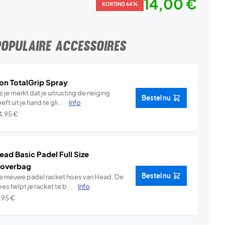
14,00 €
KORTING 64%
POPULAIRE ACCESSOIRES
on TotalGrip Spray
s je merkt dat je uitrusting de neiging
Bestel nu
eft uit je hand te gli...
Info
4,95
€
ead Basic Padel Full Size
overbag
Bestel nu
e nieuwe padel racket hoes van Head. De
es helpt je racket te b...
Info
1,95
€