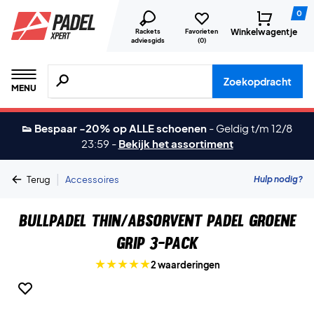
0
Winkelwagentje
Rackets
Favorieten
adviesgids
(
0
)
Zoeken naar producten, merken etc.
Zoekopdracht
MENU
👟 Bespaar -20% op ALLE schoenen
-
Geldig t/m 12/8
23:59
-
Bekijk het assortiment
|
Hulp nodig?
Terug
Accessoires
Bullpadel Thin/Absorvent Padel Groene
grip 3-Pack
2 waarderingen