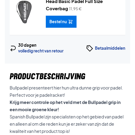
Head Basic Padel Full Size
Coverbag
11,95
€
Bestel nu
30 dagen
Betaalmiddelen
volledig recht van retour
PRODUCTBESCHRIJVING
Bullpadel presenteert hier hun ultra dunne grip voor padel.
Perfect voor je padelracket!
Krijg meer controle op het veld met de Bullpadel grip in
een mooie groene kleur!
Spanish Bullpadel zijn specialisten op het gebied van padel
en alleen al om die reden kun je er zeker van zijn dat de
kwaliteit van het product top is!