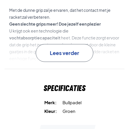
Met de dunne grip zal je ervaren, dat het contact met je
racket zal verbeteren.
Geen slechte grips meer! Doe jezelf een plezier
U krijgt ook een technologie die
vochtabsorptiecapaciteit
heet. Deze functie zorgt ervoor
dat de grip het zweet van uw hand opvangt door de kleine
gaatjes in de greep! Zo krijg je een minder gladde racket en
Lees verder
een hoge functionaliteit.
Een verpakking bevat 3 grips.
Kleur: Groen
Specificaties
Merk:
Bullpadel
Kleur:
Groen