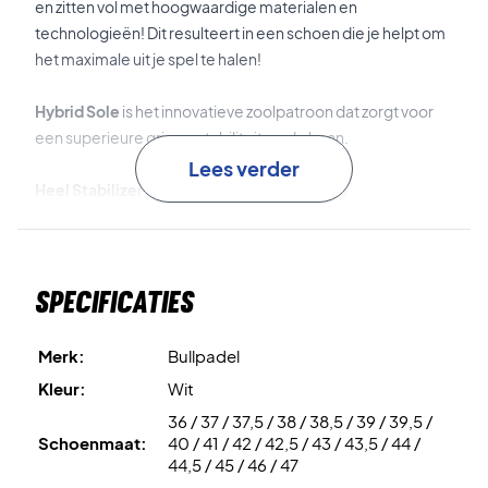
en zitten vol met hoogwaardige materialen en
technologieën! Dit resulteert in een schoen die je helpt om
het maximale uit je spel te halen!
Hybrid Sole
is het innovatieve zoolpatroon dat zorgt voor
een superieure grip en stabiliteit op de baan.
Lees verder
Heel Stabilizer
is de hielstabilisator die extra
ondersteuning biedt bij snelle bewegingen.
Jacquard Mesh
is de ademende technologie in het
Specificaties
bovenwerk, die optimale ventilatie garandeert, zelfs
tijdens de meest intense rally's.
Merk:
Bullpadel
Reinforced Toe Cap
versterkt de neus van de schoen en
Kleur:
Wit
beschermt deze tegen slijtage.
36 / 37 / 37,5 / 38 / 38,5 / 39 / 39,5 /
Schoenmaat:
40 / 41 / 42 / 42,5 / 43 / 43,5 / 44 /
Domineren op de padelbaan – koop vandaag nog jouw
44,5 / 45 / 46 / 47
Bullpadel padelschoenen!