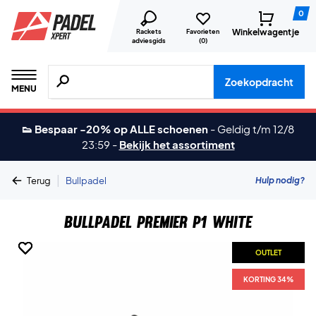
0
Winkelwagentje
Rackets
Favorieten
adviesgids
(
0
)
Zoeken naar producten, merken etc.
Zoekopdracht
MENU
👟 Bespaar -20% op ALLE schoenen
-
Geldig t/m 12/8
23:59
-
Bekijk het assortiment
|
Hulp nodig?
Terug
Bullpadel
Bullpadel Premier P1 White
OUTLET
OUTLET
OUTLET
OUTLET
KORTING 34%
KORTING 34%
KORTING 34%
KORTING 34%