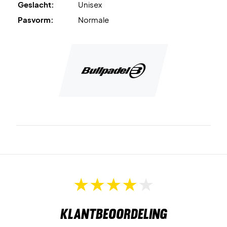
Geslacht:
Unisex
Kleur: Wit met stijlvolle details.
Pasvorm:
Normale
Klantbeoordeling