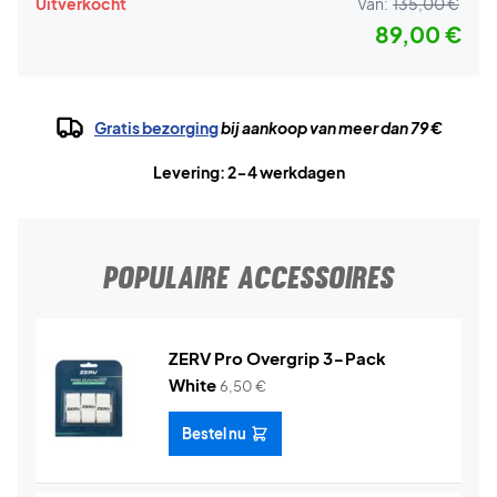
Uitverkocht
Van:
135,00 €
89,00 €
Gratis bezorging
bij aankoop van meer dan 79 €
Levering: 2-4 werkdagen
POPULAIRE ACCESSOIRES
ZERV Pro Overgrip 3-Pack
White
6,50
€
Bestel nu