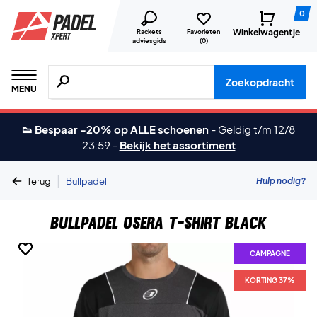
0
Winkelwagentje
Rackets
Favorieten
adviesgids
(
0
)
Zoeken naar producten, merken etc.
Zoekopdracht
MENU
👟 Bespaar -20% op ALLE schoenen
-
Geldig t/m 12/8
23:59
-
Bekijk het assortiment
|
Hulp nodig?
Terug
Bullpadel
Bullpadel Osera T-shirt Black
CAMPAGNE
CAMPAGNE
CAMPAGNE
CAMPAGNE
KORTING 37%
KORTING 37%
KORTING 37%
KORTING 37%