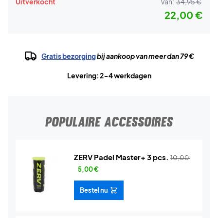
Uitverkocht
Van:
34,95 €
22,00 €
Gratis bezorging
bij aankoop van meer dan 79 €
Levering: 2-4 werkdagen
POPULAIRE ACCESSOIRES
ZERV Padel Master+ 3 pcs.
10,00
5,00
€
Bestel nu