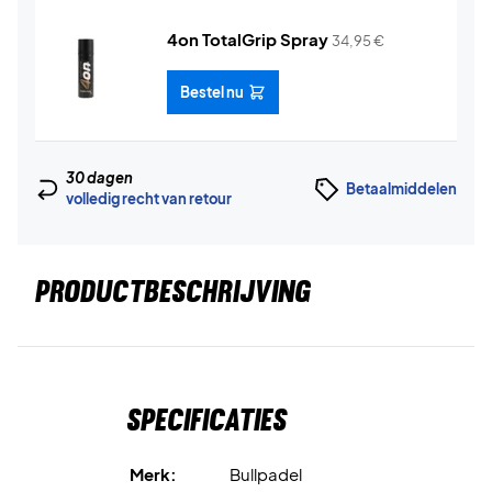
4on TotalGrip Spray
34,95
€
Bestel nu
30 dagen
Betaalmiddelen
volledig recht van retour
PRODUCTBESCHRIJVING
Specificaties
Merk:
Bullpadel