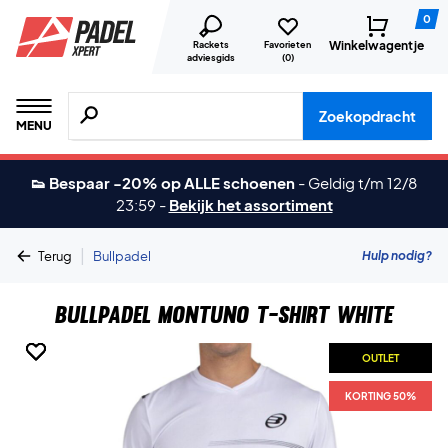
0
Winkelwagentje
Rackets
Favorieten
adviesgids
(
0
)
Zoeken naar producten, merken etc.
Zoekopdracht
MENU
👟 Bespaar -20% op ALLE schoenen
-
Geldig t/m 12/8
23:59
-
Bekijk het assortiment
|
Hulp nodig?
Terug
Bullpadel
Bullpadel Montuno T-shirt White
OUTLET
OUTLET
OUTLET
OUTLET
KORTING 50%
KORTING 50%
KORTING 50%
KORTING 50%