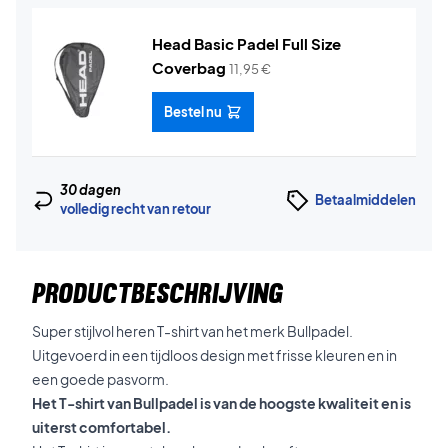
Head Basic Padel Full Size
Coverbag
11,95
€
Bestel nu
30 dagen
Betaalmiddelen
volledig recht van retour
PRODUCTBESCHRIJVING
Super stijlvol heren T-shirt van het merk Bullpadel.
Uitgevoerd in een tijdloos design met frisse kleuren en in
een goede pasvorm.
Het T-shirt van Bullpadel is van de hoogste kwaliteit en is
uiterst comfortabel.