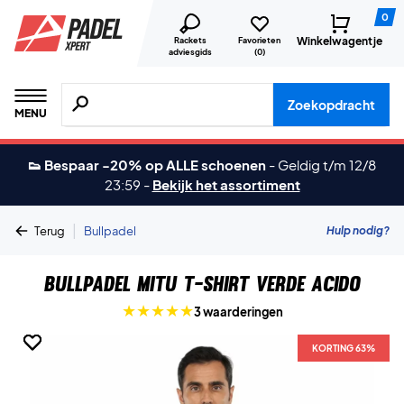
0
Winkelwagentje
Rackets
Favorieten
adviesgids
(
0
)
Zoeken naar producten, merken etc.
Zoekopdracht
MENU
👟 Bespaar -20% op ALLE schoenen
-
Geldig t/m 12/8
23:59
-
Bekijk het assortiment
|
Hulp nodig?
Terug
Bullpadel
Bullpadel Mitu T-shirt Verde Acido
3 waarderingen
KORTING 63%
KORTING 63%
KORTING 63%