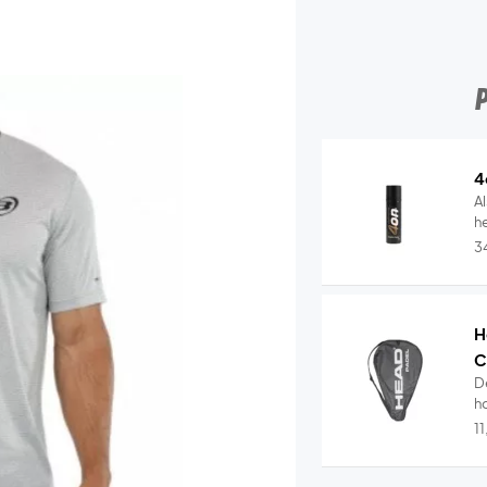
4
Al
he
3
H
C
D
ho
1