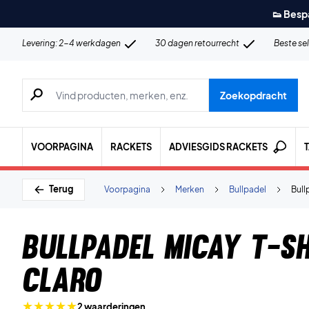
👟 Besp
Levering: 2-4 werkdagen
30 dagen retourrecht
Beste se
Zoeken naar producten, merken etc.
Zoekopdracht
VOORPAGINA
RACKETS
ADVIESGIDS RACKETS
Terug
Voorpagina
Merken
Bullpadel
Bull
Bullpadel Micay T-sh
Claro
2 waarderingen