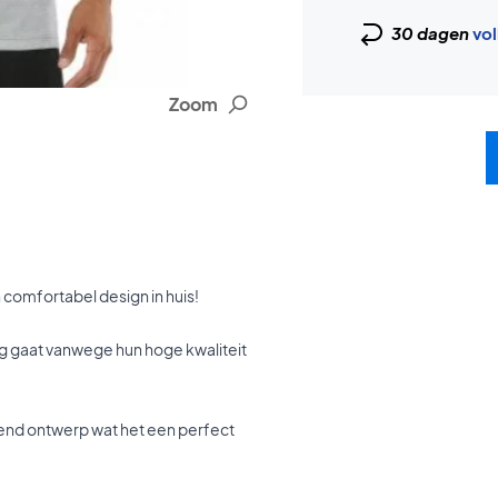
30 dagen
vol
Zoom
n comfortabel design in huis!
ing gaat vanwege hun hoge kwaliteit
.
end ontwerp wat het een perfect