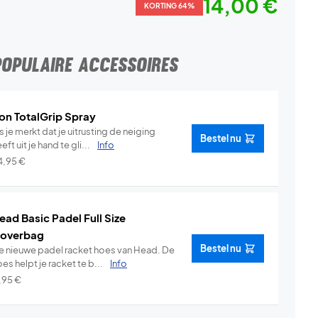
14,00 €
KORTING 64%
POPULAIRE ACCESSOIRES
on TotalGrip Spray
s je merkt dat je uitrusting de neiging
Bestel nu
eft uit je hand te gli...
Info
4,95
€
ead Basic Padel Full Size
overbag
Bestel nu
e nieuwe padel racket hoes van Head. De
es helpt je racket te b...
Info
1,95
€