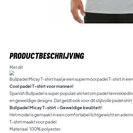
PRODUCTBESCHRIJVING
Met dit
Bullpadel Micay T-shirt haal je een supermooi padel T-shirt in ee
Cool padel T-shirt voor mannen!
Spanish Bullpadel is super populair als het om padel tenniskled
en geweldige designs. Dat geldt ook voor dit stijlvolle padel shirt
Bullpadel Micay T-shirt - Geweldige kwaliteit!
Het model is gemaakt in een comfortabel lichtgewicht en adem
T-shirt maakt voor padel.
Materiaal: 100% polyester.