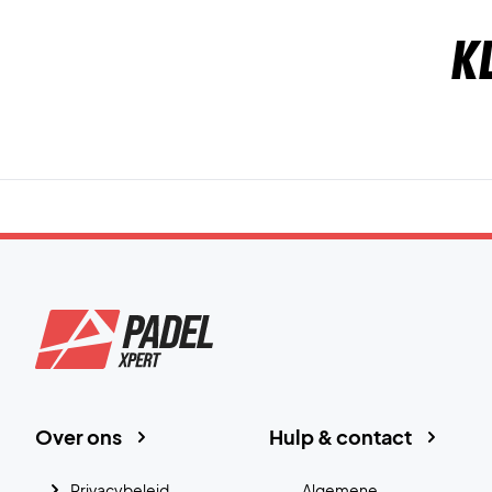
K
Over ons
Hulp & contact
Privacybeleid
Algemene