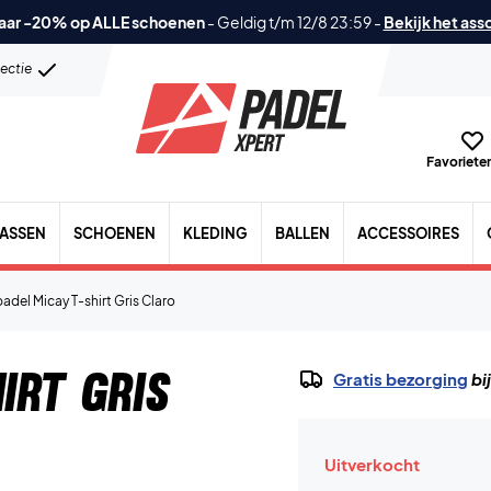
aar -20% op ALLE schoenen
-
Geldig t/m 12/8 23:59
-
Bekijk het ass
lectie
Favorieten
TASSEN
SCHOENEN
KLEDING
BALLEN
ACCESSOIRES
padel Micay T-shirt Gris Claro
irt Gris
Gratis bezorging
bi
Uitverkocht