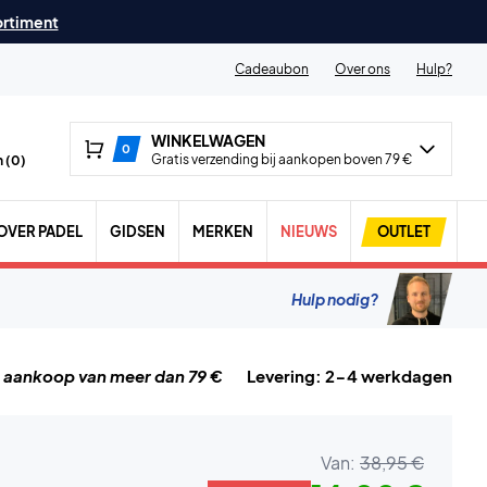
ortiment
Cadeaubon
Over ons
Hulp?
WINKELWAGEN
0
Gratis verzending bij aankopen boven 79 €
 (
0
)
OVER PADEL
GIDSEN
MERKEN
NIEUWS
OUTLET
Hulp nodig?
j aankoop van meer dan 79 €
Levering: 2-4 werkdagen
Van:
38,95 €