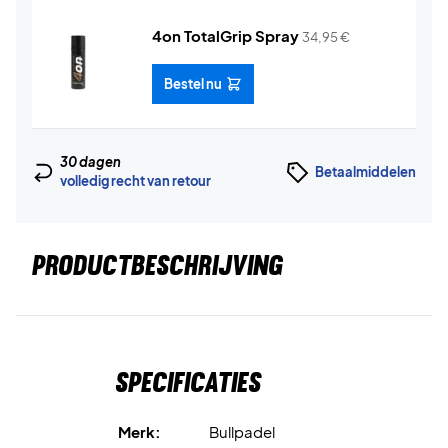
4on TotalGrip Spray
34,95
€
Bestel nu
30 dagen
Betaalmiddelen
volledig recht van retour
PRODUCTBESCHRIJVING
Specificaties
Merk:
Bullpadel