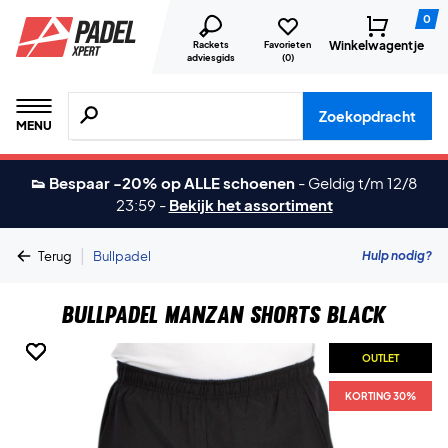
0
Winkelwagentje
Rackets
Favorieten
adviesgids
(
0
)
Zoeken naar producten, merken etc.
Zoekopdracht
MENU
👟 Bespaar -20% op ALLE schoenen
-
Geldig t/m 12/8
23:59
-
Bekijk het assortiment
|
Hulp nodig?
Terug
Bullpadel
Bullpadel Manzan Shorts Black
OUTLET
OUTLET
OUTLET
OUTLET
KORTING 30%
KORTING 30%
KORTING 30%
KORTING 30%