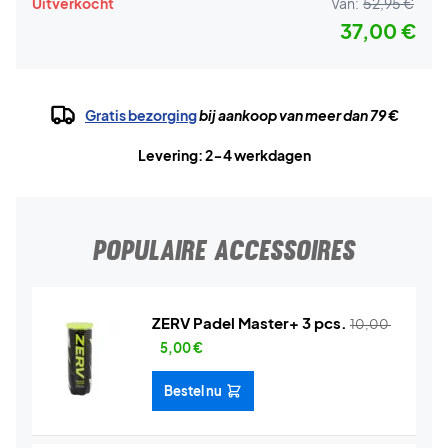
Uitverkocht
Van:
52,95 €
37,00 €
Gratis bezorging
bij aankoop van meer dan 79 €
Levering: 2-4 werkdagen
POPULAIRE ACCESSOIRES
ZERV Padel Master+ 3 pcs.
10,00
5,00
€
Bestel nu