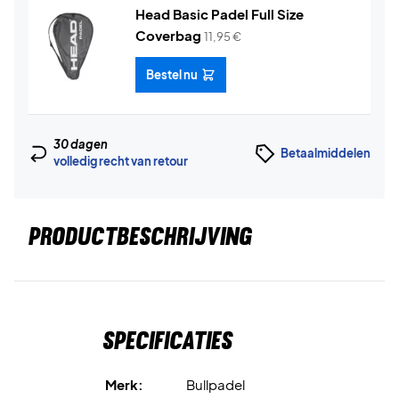
Head Basic Padel Full Size
Coverbag
11,95
€
Bestel nu
30 dagen
Betaalmiddelen
volledig recht van retour
PRODUCTBESCHRIJVING
Specificaties
Merk:
Bullpadel