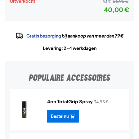
Uitverkocht
Van:
56,95 €
40,00 €
Gratis bezorging
bij aankoop van meer dan 79 €
Levering: 2-4 werkdagen
POPULAIRE ACCESSOIRES
4on TotalGrip Spray
34,95
€
Bestel nu