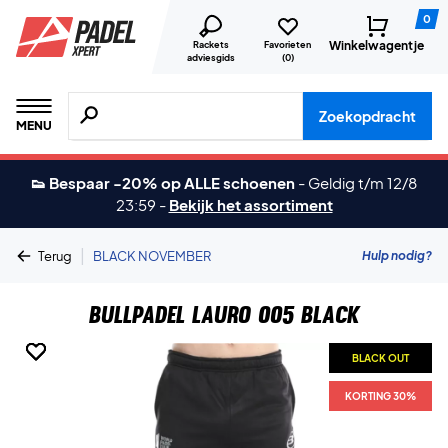
0
Winkelwagentje
Rackets
Favorieten
adviesgids
(
0
)
Zoeken naar producten, merken etc.
Zoekopdracht
MENU
👟 Bespaar -20% op ALLE schoenen
-
Geldig t/m 12/8
23:59
-
Bekijk het assortiment
|
Hulp nodig?
Terug
BLACK NOVEMBER
Bullpadel Lauro 005 Black
BLACK OUT
BLACK OUT
BLACK OUT
BLACK OUT
KORTING 30%
KORTING 30%
KORTING 30%
KORTING 30%