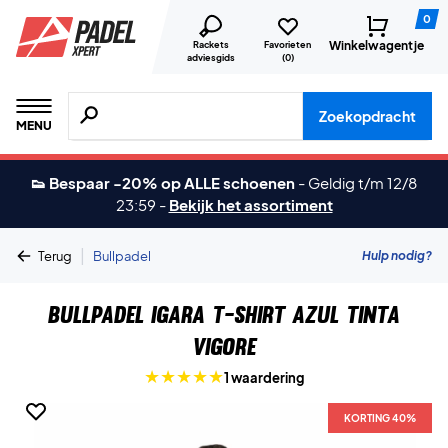
0
Winkelwagentje
Rackets
Favorieten
adviesgids
(
0
)
Zoeken naar producten, merken etc.
Zoekopdracht
MENU
👟 Bespaar -20% op ALLE schoenen
-
Geldig t/m 12/8
23:59
-
Bekijk het assortiment
|
Hulp nodig?
Terug
Bullpadel
Bullpadel Igara T-shirt Azul Tinta
Vigore
1 waardering
KORTING 40%