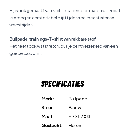
Hij is ook gemaakt van zacht en ademend materiaal, zodat
je droog en comfortabel blijft tijdens de meest intense
wedstrijden.
Bullpadel trainings-T-shirt van rekbare stof
Het heeft ook wat stretch, dus je bent verzekerd van een
goede pasvorm.
Specificaties
Merk:
Bullpadel
Kleur:
Blauw
Maat:
S / XL / XXL
Geslacht:
Heren