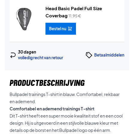
Head Basic Padel Full Size
Coverbag
11,95
€
Bestel nu
30 dagen
Betaalmiddelen
volledig recht van retour
PRODUCTBESCHRIJVING
Bullpadel trainings T-shirt in blauw. Comfortabel, rekbaar
en ademend.
Comfortabel en ademend trainings T-shirt
Dit T-shirt heeft een super mooie kwaliteit stof en een cool
design. Hij is uitgevoerd in een stijlvolle blauwe kleur met
details op de borst en het Bullpadel logo op één arm.