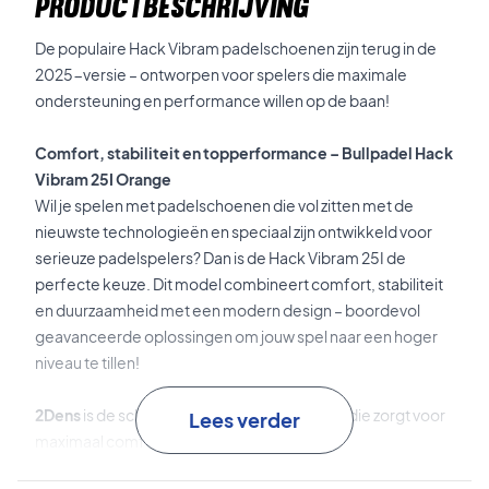
PRODUCTBESCHRIJVING
De populaire Hack Vibram padelschoenen zijn terug in de
2025-versie – ontworpen voor spelers die maximale
ondersteuning en performance willen op de baan!
Comfort, stabiliteit en topperformance – Bullpadel Hack
Vibram 25I Orange
Wil je spelen met padelschoenen die vol zitten met de
nieuwste technologieën en speciaal zijn ontwikkeld voor
serieuze padelspelers? Dan is de Hack Vibram 25I de
perfecte keuze. Dit model combineert comfort, stabiliteit
en duurzaamheid met een modern design – boordevol
geavanceerde oplossingen om jouw spel naar een hoger
niveau te tillen!
2Dens
is de schokabsorberende tussenzool die zorgt voor
Lees verder
maximaal comfort.