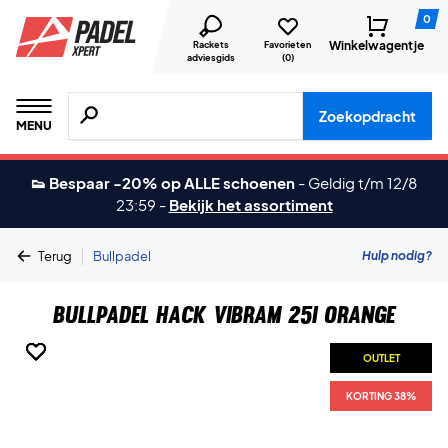
0
Winkelwagentje
Rackets
Favorieten
adviesgids
(
0
)
Zoeken naar producten, merken etc.
Zoekopdracht
MENU
👟 Bespaar -20% op ALLE schoenen
-
Geldig t/m 12/8
23:59
-
Bekijk het assortiment
|
Hulp nodig?
Terug
Bullpadel
Bullpadel Hack Vibram 25I Orange
OUTLET
OUTLET
OUTLET
OUTLET
KORTING 38%
KORTING 38%
KORTING 38%
KORTING 38%