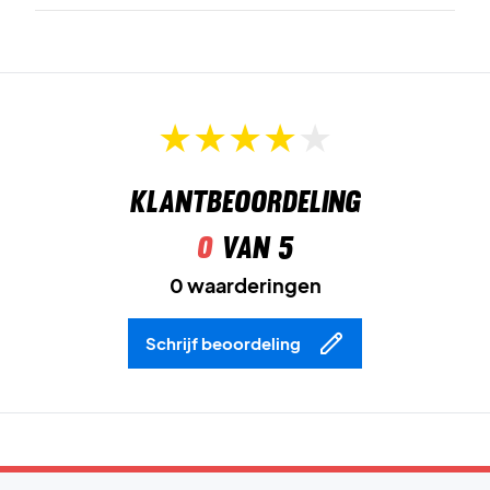
het bovenwerk is gebruikt.
Toughtoe
is de slijtvaste teenversterking die de
duurzaamheid verhoogt.
Vibram
is het materiaal van de buitenzool dat zorgt voor
superieure grip en slijtvastheid.
Klantbeoordeling
Hybrid 360°
is het profiel van de buitenzool dat maximale
0
van 5
grip in alle richtingen biedt.
0 waarderingen
De schoen is bovendien uitgerust met een
Ortholite
-
binnenzool voor extra comfort en ondersteuning.
Schrijf beoordeling
Klaar om te domineren – bestel deze Bullpadel
padelschoenen vandaag nog!
Kleur:
Wit, oranje, zwart en grijs.