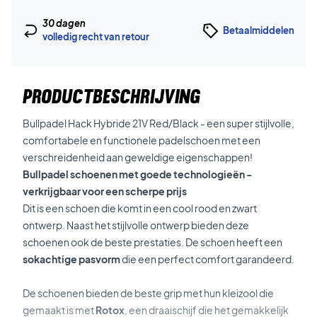
30 dagen
Betaalmiddelen
volledig recht van retour
PRODUCTBESCHRIJVING
Bullpadel Hack Hybride 21V Red/Black - een super stijlvolle,
comfortabele en functionele padelschoen met een
verschreidenheid aan geweldige eigenschappen!
Bullpadel schoenen met goede technologieën -
verkrijgbaar voor een scherpe prijs
Dit is een schoen die komt in een cool rood en zwart
ontwerp. Naast het stijlvolle ontwerp bieden deze
schoenen ook de beste prestaties. De schoen heeft een
sokachtige pasvorm
die een perfect comfort garandeerd.
De schoenen bieden de beste grip met hun kleizool die
gemaakt is met
Rotox
, een draaischijf die het gemakkelijk