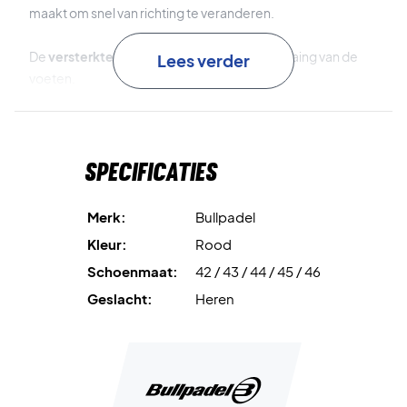
maakt om snel van richting te veranderen.
De
versterkte structuur
voorkomt de verdraaing van de
Lees verder
voeten.
Een dempingssysteem wordt gebruikt om de impact op de
benen en het lichaam te verminderen en te voorkomen dat
Specificaties
de gewrichten onder veel spanning worden gezet.
Om je een extra goede pasvorm en comfort te geven, zijn
Merk:
Bullpadel
de naden bij de veters weggewerkt en is mesh-stof
Kleur:
Rood
gebruikt.
Schoenmaat:
42 / 43 / 44 / 45 / 46
Padel schoenen in goed comfort en pasvorm - Koop ze
vandaag!
Geslacht:
Heren
Perfecte padelschoenen voor de speler die geen
compromissen wil sluiten in zijn schoenen. Hier krijg je zowel
een geweldige pasvorm, comfort en een aantal
technologieën die je het gemakkelijker en comfortabeler
maken.