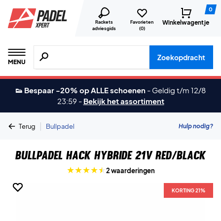
0
Winkelwagentje
Rackets
Favorieten
adviesgids
(
0
)
Zoeken naar producten, merken etc.
Zoekopdracht
MENU
👟 Bespaar -20% op ALLE schoenen
-
Geldig t/m 12/8
23:59
-
Bekijk het assortiment
|
Hulp nodig?
Terug
Bullpadel
Bullpadel Hack Hybride 21V Red/Black
2 waarderingen
KORTING 21%
KORTING 21%
KORTING 21%