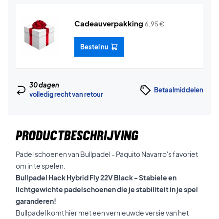
Cadeauverpakking
6,95
€
Bestel nu
30 dagen
Betaalmiddelen
volledig recht van retour
PRODUCTBESCHRIJVING
Padel schoenen van Bullpadel - Paquito Navarro's favoriet
om in te spelen.
Bullpadel Hack Hybrid Fly 22V Black - Stabiele en
lichtgewichte padelschoenen die je stabiliteit in je spel
garanderen!
Bullpadel komt hier met een vernieuwde versie van het