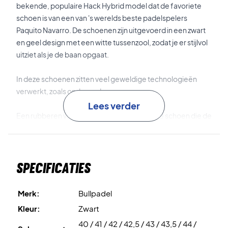
bekende, populaire Hack Hybrid model dat de favoriete
schoen is van een van 's werelds beste padelspelers
Paquito Navarro. De schoenen zijn uitgevoerd in een zwart
en geel design met een witte tussenzool, zodat je er stijlvol
uitziet als je de baan opgaat.
In deze schoenen zitten veel geweldige technologieën
verwerkt, zoals onder andere:
Lees verder
Een rubberen versterking aan de punt van de schoen die de
teen beschermt en mogelijke schade door wrijving en
slepen voorkomt. Bovendien heeft de schoen een
ingelegde
ORTHOLITE
inlegzool die je voet een goed
Specificaties
comfort garandeert.
Padel gaat snel, dus je moet in staat zijn om snel en
Merk:
Bullpadel
plotseling te bewegen. Daarom is de schoen uitgerust met
Kleur:
Zwart
de
ROTOX
-technologie, die zorgt voor extra lichtheid,
40 / 41 / 42 / 42,5 / 43 / 43,5 / 44 /
maar een stevige grip op de baan behoudt wanneer je