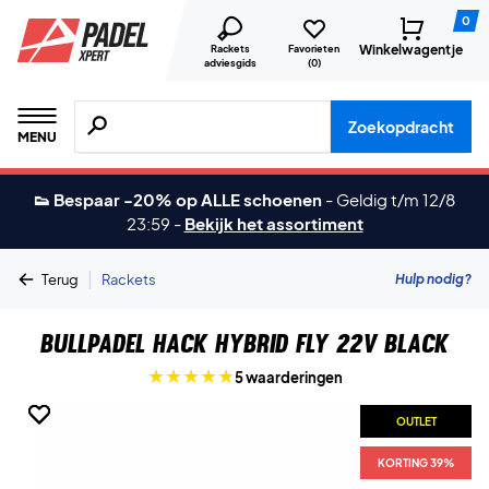
0
Winkelwagentje
Rackets
Favorieten
adviesgids
(
0
)
Zoeken naar producten, merken etc.
Zoekopdracht
MENU
👟 Bespaar -20% op ALLE schoenen
-
Geldig t/m 12/8
23:59
-
Bekijk het assortiment
|
Hulp nodig?
Terug
Rackets
Bullpadel Hack Hybrid Fly 22V Black
5 waarderingen
OUTLET
OUTLET
OUTLET
KORTING 39%
KORTING 39%
KORTING 39%