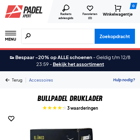
0
Winkelwagentje
Rackets
Favorieten
adviesgids
(
0
)
Zoeken naar producten, merken etc.
Zoekopdracht
MENU
👟 Bespaar -20% op ALLE schoenen
-
Geldig t/m 12/8
23:59
-
Bekijk het assortiment
|
Hulp nodig?
Terug
Accessoires
Bullpadel Druklader
3 waarderingen