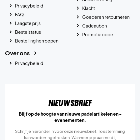
Privacybeleid
Klacht
FAQ
Goederen retourneren
Laagste prijs
Cadeaubon
Bestelstatus
Promotie code
Bestelling herroepen
Over ons
Privacybeleid
Nieuwsbrief
Blijf op de hoogte van nieuwe padelartikelen en -
evenementen.
Schrijf je hieronder in voor onze nieuwsbrief. Toestemming
kan worden ingetrokken. Wanneer je je aanmeldt,