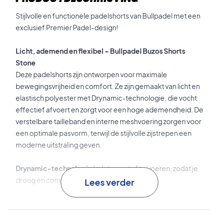
Stijlvolle en functionele padelshorts van Bullpadel met een
exclusief Premier Padel-design!
Licht, ademend en flexibel – Bullpadel Buzos Shorts
Stone
Deze padelshorts zijn ontworpen voor maximale
bewegingsvrijheid en comfort. Ze zijn gemaakt van licht en
elastisch polyester met Drynamic-technologie, die vocht
effectief afvoert en zorgt voor een hoge ademendheid. De
verstelbare tailleband en interne meshvoering zorgen voor
een optimale pasvorm, terwijl de stijlvolle zijstrepen een
moderne uitstraling geven.
Drynamic-technologie
helpt zweet af te voeren, zodat je
droog en comfortabel blijft.
Lees verder
Speel met stijl en comfort – koop jouw Bullpadel Buzos
Shorts Stone vandaag nog!