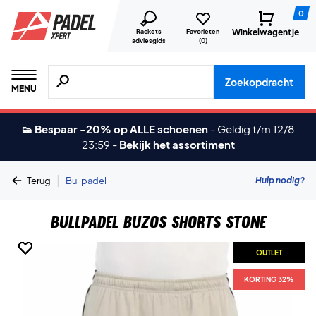
0
Winkelwagentje
Rackets
Favorieten
adviesgids
(
0
)
Zoeken naar producten, merken etc.
Zoekopdracht
MENU
👟 Bespaar -20% op ALLE schoenen
-
Geldig t/m 12/8
23:59
-
Bekijk het assortiment
|
Hulp nodig?
Terug
Bullpadel
Bullpadel Buzos Shorts Stone
OUTLET
OUTLET
OUTLET
OUTLET
KORTING 32%
KORTING 32%
KORTING 32%
KORTING 32%