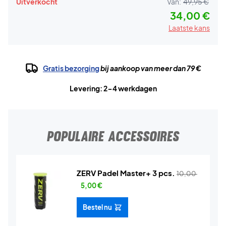
Uitverkocht
Van:
49,95 €
34,00 €
Laatste kans
Gratis bezorging
bij aankoop van meer dan 79 €
Levering: 2-4 werkdagen
POPULAIRE ACCESSOIRES
ZERV Padel Master+ 3 pcs.
10,00
5,00
€
Bestel nu