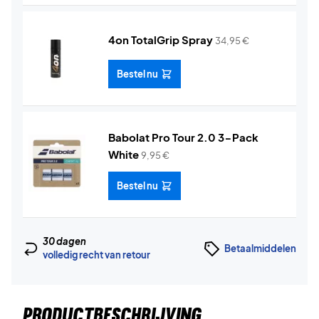
4on TotalGrip Spray
34,95
€
Bestel nu
Babolat Pro Tour 2.0 3-Pack
White
9,95
€
Bestel nu
30 dagen
Betaalmiddelen
volledig recht van retour
PRODUCTBESCHRIJVING