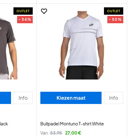
OUTLET
OUTLET
- 54%
- 50%
Info
Kiezen maat
Info
Black
Bullpadel Montuno T-shirt White
Van:
53,95
27,00 €