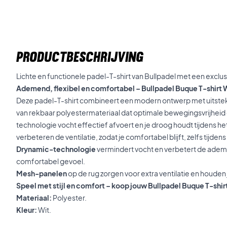
PRODUCTBESCHRIJVING
Lichte en functionele padel-T-shirt van Bullpadel met een exclu
Ademend, flexibel en comfortabel – Bullpadel Buque T-shirt 
Deze padel-T-shirt combineert een modern ontwerp met uitstek
van rekbaar polyestermateriaal dat optimale bewegingsvrijheid 
technologie vocht effectief afvoert en je droog houdt tijdens h
verbeteren de ventilatie, zodat je comfortabel blijft, zelfs tijdens 
Drynamic-technologie
vermindert vocht en verbetert de ade
comfortabel gevoel.
Mesh-panelen
op de rug zorgen voor extra ventilatie en houden j
Speel met stijl en comfort – koop jouw Bullpadel Buque T-shi
Materiaal:
Polyester.
Kleur:
Wit.