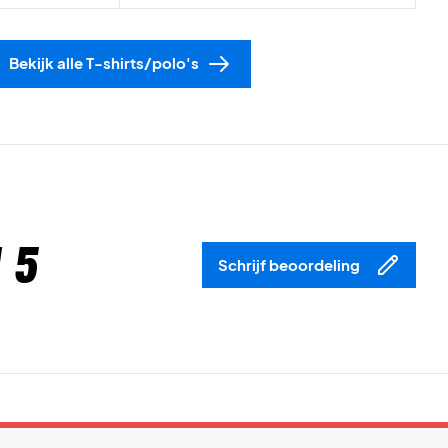
Bekijk alle T-shirts/polo's
 5
Schrijf beoordeling