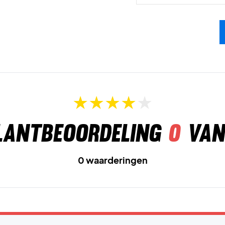
lantbeoordeling
0
van
0 waarderingen