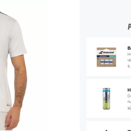
B
He
u
9
H
D
nu
1