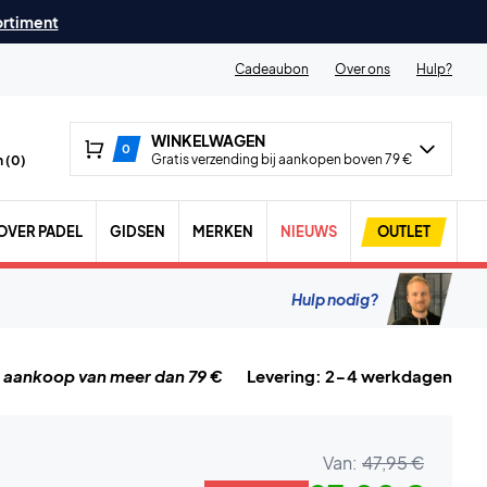
ortiment
Cadeaubon
Over ons
Hulp?
WINKELWAGEN
0
Gratis verzending bij aankopen boven 79 €
 (
0
)
OVER PADEL
GIDSEN
MERKEN
NIEUWS
OUTLET
Hulp nodig?
j aankoop van meer dan 79 €
Levering: 2-4 werkdagen
Van:
47,95 €