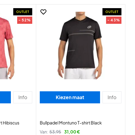
OUTLET
OUTLET
- 52%
- 43%
Info
Kiezen maat
Info
t Hibiscus
Bullpadel Montuno T-shirt Black
Van:
53,95
31,00 €