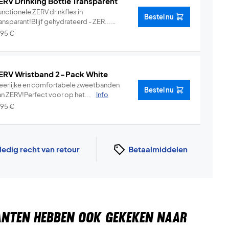
ERV Drinking Bottle Transparent
nctionele ZERV drinkfles in
Bestel nu
ansparant!Blijf gehydrateerd - ZER...
Info
,95
€
ERV Wristband 2-Pack White
eerlijke en comfortabele zweetbanden
Bestel nu
an ZERV!Perfect voor op het...
Info
,95
€
ledig recht van retour
Betaalmiddelen
ANTEN HEBBEN OOK GEKEKEN NAAR