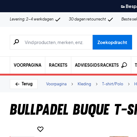
👟 Besp
Levering: 2-4 werkdagen
30 dagen retourrecht
Beste se
Zoeken naar producten, merken etc.
Zoekopdracht
VOORPAGINA
RACKETS
ADVIESGIDS RACKETS
Terug
Voorpagina
Kleding
T-shirt/Polo
H
Bullpadel Buque T-s