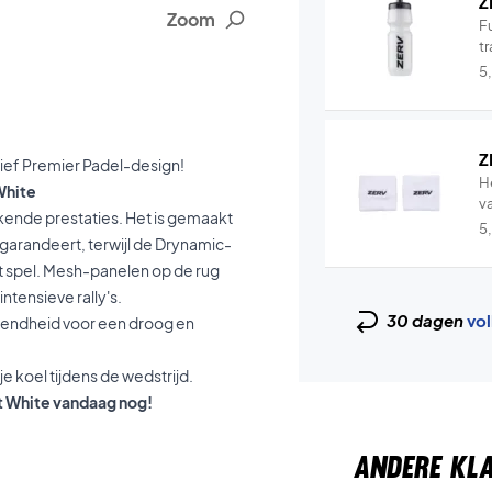
Z
Zoom
Fu
tr
5
Z
sief Premier Padel-design!
H
White
v
ende prestaties. Het is gemaakt
5
garandeert, terwijl de Drynamic-
et spel. Mesh-panelen op de rug
intensieve rally's.
30 dagen
vol
mendheid voor een droog en
e koel tijdens de wedstrijd.
rt White vandaag nog!
ANDERE KL