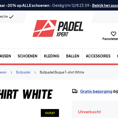
aar -20% op ALLE schoenen
-
Geldig t/m 12/8 23:59
-
Bekijk het ass
lectie
Favorieten
TASSEN
SCHOENEN
KLEDING
BALLEN
ACCESSOIRES
eren
Bullpadel
Bullpadel Buque T-shirt White
hirt White
Gratis bezorging
bi
Uitverkocht
OUTLET