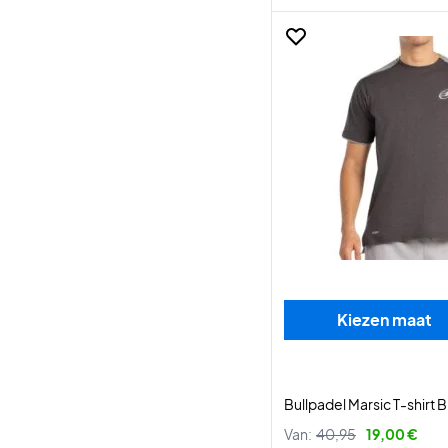
Kiezen maat
Bullpadel Marsic T-shirt 
Van:
40,95
19,00 €