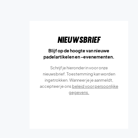
Nieuwsbrief
Blijf op de hoogte van nieuwe
padelartikelen en -evenementen.
Schrijf je hieronder in voor onze
nieuwsbrief. Toestemming kan worden
ingetrokken. Wanneer je je aanmeldt,
accepteer je ons
beleid voor persoonlijke
gegevens.