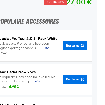
27,00 €
KORTING 44%
POPULAIRE ACCESSOIRES
abolat Pro Tour 2.0 3-Pack White
t klassieke Pro Tour grip heeft een
Bestel nu
pgrade gekregen naar 2.0 - ...
Info
,95
€
ead Padel Pro+ 3 pcs.
e populaire Head padelbal is vernieuwd -
Bestel nu
 als + model, waarbij ...
Info
0,00
6,95
€