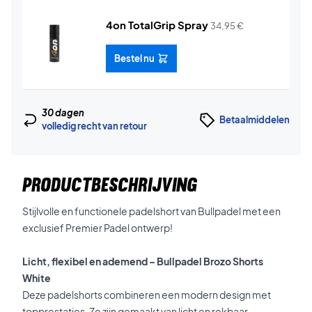
4on TotalGrip Spray
34,95
€
Bestel nu
30 dagen
Betaalmiddelen
volledig recht van retour
PRODUCTBESCHRIJVING
Stijlvolle en functionele padelshort van Bullpadel met een
exclusief Premier Padel ontwerp!
Licht, flexibel en ademend – Bullpadel Brozo Shorts
White
Deze padelshorts combineren een modern design met
topprestaties. Ze zijn gemaakt van licht en rekbaar