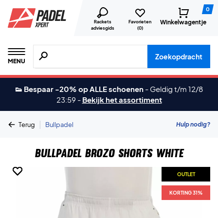
0
Winkelwagentje
Rackets
Favorieten
adviesgids
(
0
)
Zoeken naar producten, merken etc.
Zoekopdracht
MENU
👟 Bespaar -20% op ALLE schoenen
-
Geldig t/m 12/8
23:59
-
Bekijk het assortiment
|
Hulp nodig?
Terug
Bullpadel
Bullpadel Brozo Shorts White
OUTLET
OUTLET
OUTLET
OUTLET
KORTING 31%
KORTING 31%
KORTING 31%
KORTING 31%