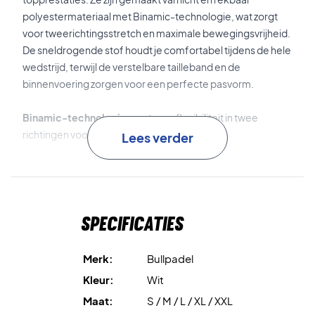
polyestermateriaal met Binamic-technologie, wat zorgt
voor tweerichtingsstretch en maximale bewegingsvrijheid.
De sneldrogende stof houdt je comfortabel tijdens de hele
wedstrijd, terwijl de verstelbare tailleband en de
binnenvoering zorgen voor een perfecte pasvorm.
Binamic-technologie
zorgt voor flexibiliteit in twee
richtingen voor optimale bewegingsvrijheid.
Lees verder
Sneldrogende stof
houdt je droog en comfortabel, zelfs
tijdens intensieve rally’s.
Specificaties
Speel met stijl en comfort – koop jouw Bullpadel Brozo
Shorts White vandaag nog!
Materiaal:
Polyester.
Merk:
Bullpadel
Kleur:
Wit.
Kleur:
Wit
Maat:
S / M / L / XL / XXL