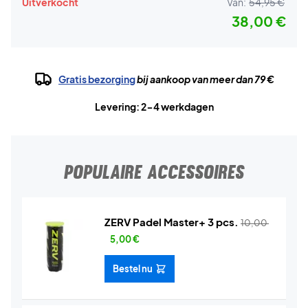
Uitverkocht
Van:
54,95 €
38,00 €
Gratis bezorging
bij aankoop van meer dan 79 €
Levering: 2-4 werkdagen
POPULAIRE ACCESSOIRES
ZERV Padel Master+ 3 pcs.
10,00
5,00
€
Bestel nu