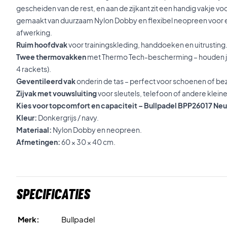
gescheiden van de rest, en aan de zijkant zit een handig vakje voo
gemaakt van duurzaam Nylon Dobby en flexibel neopreen voor
afwerking.
Ruim hoofdvak
voor trainingskleding, handdoeken en uitrusting
Twee thermovakken
met Thermo Tech-bescherming – houden je ra
4 rackets).
Geventileerd vak
onderin de tas – perfect voor schoenen of be
Zijvak met vouwsluiting
voor sleutels, telefoon of andere klein
Kies voor topcomfort en capaciteit – Bullpadel BPP26017 Neu
Kleur:
Donkergrijs / navy.
Materiaal:
Nylon Dobby en neopreen.
Afmetingen:
60 × 30 × 40 cm.
Specificaties
Merk:
Bullpadel