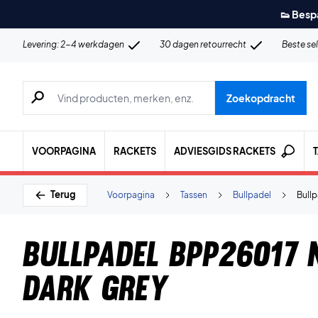
👟 Besp
Levering: 2-4 werkdagen
30 dagen retourrecht
Beste se
Zoeken naar producten, merken etc.
Zoekopdracht
VOORPAGINA
RACKETS
ADVIESGIDS RACKETS
Terug
Voorpagina
Tassen
Bullpadel
Bull
Bullpadel BPP26017 
Dark Grey