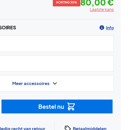
80,00 €
KORTING 30%
Laatste kans
SOIRES
Info
Meer accessoires
Bestel nu
ledig recht van retour
Betaalmiddelen