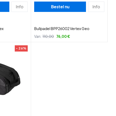
Info
Bestel nu
Info
ex
Bullpadel BPP26002 Vertex Geo
Van:
110,00
76,00 €
- 26%