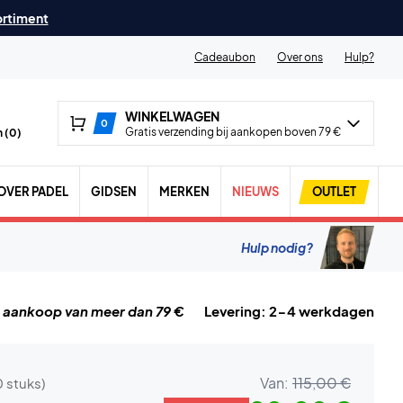
ortiment
Cadeaubon
Over ons
Hulp?
WINKELWAGEN
0
Gratis verzending bij aankopen boven 79 €
 (
0
)
OVER PADEL
GIDSEN
MERKEN
NIEUWS
OUTLET
Hulp nodig?
j aankoop van meer dan 79 €
Levering: 2-4 werkdagen
Van:
115,00 €
0 stuks)