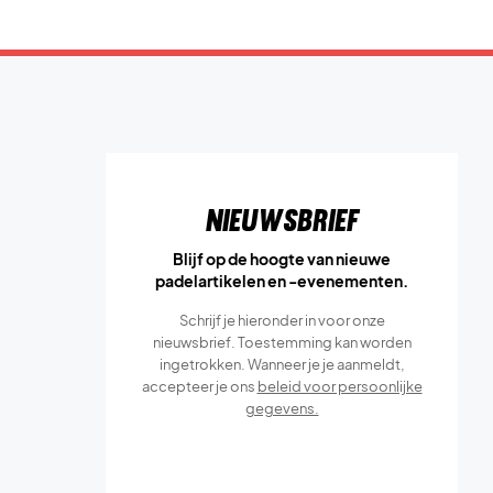
Nieuwsbrief
Blijf op de hoogte van nieuwe
padelartikelen en -evenementen.
Schrijf je hieronder in voor onze
nieuwsbrief. Toestemming kan worden
ingetrokken. Wanneer je je aanmeldt,
accepteer je ons
beleid voor persoonlijke
gegevens.