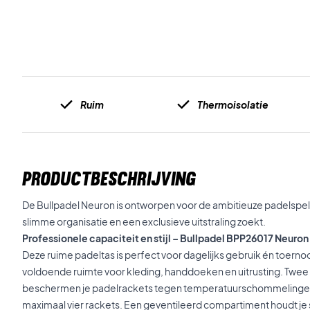
Ruim
Thermoisolatie
PRODUCTBESCHRIJVING
De Bullpadel Neuron is ontworpen voor de ambitieuze padelspe
slimme organisatie en een exclusieve uitstraling zoekt.
Professionele capaciteit en stijl – Bullpadel BPP26017 Neuron
Deze ruime padeltas is perfect voor dagelijks gebruik én toerno
voldoende ruimte voor kleding, handdoeken en uitrusting. Twe
beschermen je padelrackets tegen temperatuurschommelingen
maximaal vier rackets. Een geventileerd compartiment houdt j