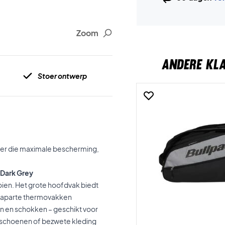
Zoom
ANDERE KL
Stoer ontwerp
ler die maximale bescherming,
 Dark Grey
oien. Het grote hoofdvak biedt
e aparte thermovakken
 en schokken – geschikt voor
e schoenen of bezwete kleding