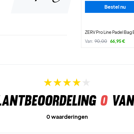
Bestel nu
ZERV Pro Line Padel Bag 
Van:
90,00
66,95 €
lantbeoordeling
0
van
0 waarderingen