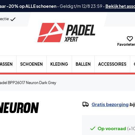
aar -20% op ALLE schoenen
-
Geldig t/m 12/8 23:59
-
Bekijk het ass
lectie
Favorieten
TASSEN
SCHOENEN
KLEDING
BALLEN
ACCESSOIRES
padel BPP26017 Neuron Dark Grey
Neuron
Gratis bezorging
bi
Op voorraad
(+1