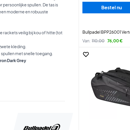
r persoonlijke spullen. De tas is
Bestel nu
 een moderne en robuuste
.
Bullpadel BPP26001 Vert
ckets veilig bij kou of hitte (tot
Van:
110,00
76,00 €
zwete kleding.
e spullen met snelle toegang.
ron Dark Grey