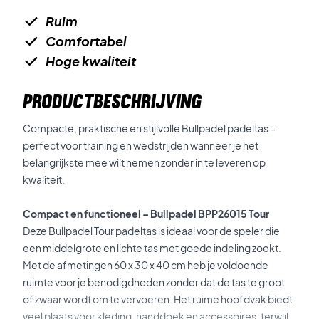
Ruim
Comfortabel
Hoge kwaliteit
PRODUCTBESCHRIJVING
Compacte, praktische en stijlvolle Bullpadel padeltas –
perfect voor training en wedstrijden wanneer je het
belangrijkste mee wilt nemen zonder in te leveren op
kwaliteit.
Compact en functioneel – Bullpadel BPP26015 Tour
Deze Bullpadel Tour padeltas is ideaal voor de speler die
een middelgrote en lichte tas met goede indeling zoekt.
Met de afmetingen 60 x 30 x 40 cm heb je voldoende
ruimte voor je benodigdheden zonder dat de tas te groot
of zwaar wordt om te vervoeren. Het ruime hoofdvak biedt
veel plaats voor kleding, handdoek en accessoires, terwijl