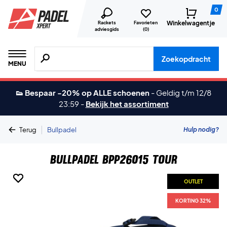
0
Winkelwagentje
Rackets
Favorieten
adviesgids
(
0
)
Zoeken naar producten, merken etc.
Zoekopdracht
MENU
👟 Bespaar -20% op ALLE schoenen
-
Geldig t/m 12/8
23:59
-
Bekijk het assortiment
|
Hulp nodig?
Terug
Bullpadel
Bullpadel BPP26015 Tour
OUTLET
OUTLET
OUTLET
KORTING 32%
KORTING 32%
KORTING 32%