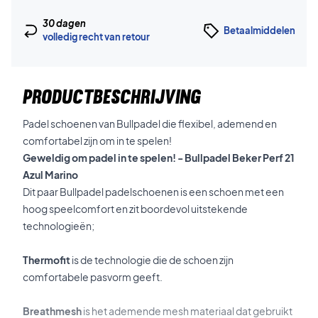
30 dagen
Betaalmiddelen
volledig recht van retour
PRODUCTBESCHRIJVING
Padel schoenen van Bullpadel die flexibel, ademend en
comfortabel zijn om in te spelen!
Geweldig om padel in te spelen! - Bullpadel Beker Perf 21
Azul Marino
Dit paar Bullpadel padelschoenen is een schoen met een
hoog speelcomfort en zit boordevol uitstekende
technologieën;
Thermofit
is de technologie die de schoen zijn
comfortabele pasvorm geeft.
Breathmesh
is het ademende mesh materiaal dat gebruikt