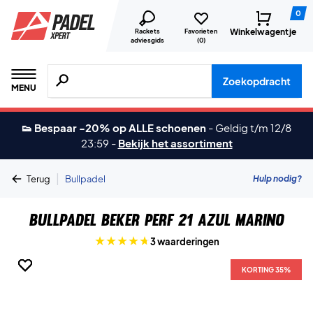
0
Winkelwagentje
Rackets
Favorieten
adviesgids
(
0
)
Zoeken naar producten, merken etc.
Zoekopdracht
MENU
👟 Bespaar -20% op ALLE schoenen
-
Geldig t/m 12/8
23:59
-
Bekijk het assortiment
|
Hulp nodig?
Terug
Bullpadel
Bullpadel Beker Perf 21 Azul Marino
3 waarderingen
KORTING 35%
KORTING 35%
KORTING 35%