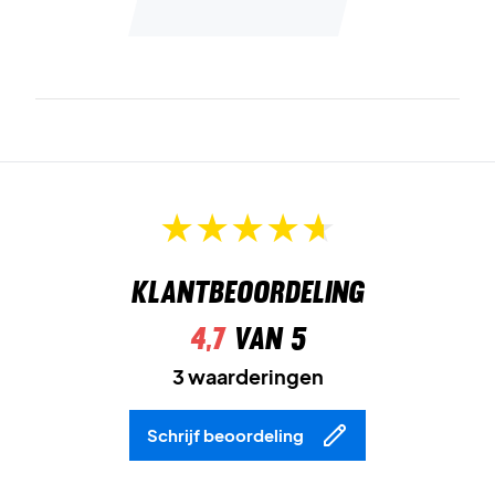
padelbaan!
Bullpadel schoenen voor de serieuze padelspeler - koop
vandaag nog een paar!
Kleur: Navy, oranje en wit!
Klantbeoordeling
4,7
van 5
3 waarderingen
Schrijf beoordeling