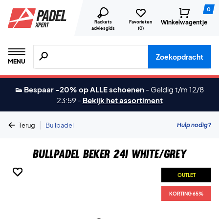
0
Winkelwagentje
Rackets
Favorieten
adviesgids
(
0
)
Zoeken naar producten, merken etc.
Zoekopdracht
MENU
👟 Bespaar -20% op ALLE schoenen
-
Geldig t/m 12/8
23:59
-
Bekijk het assortiment
|
Hulp nodig?
Terug
Bullpadel
Bullpadel Beker 24I White/Grey
OUTLET
OUTLET
OUTLET
OUTLET
KORTING 65%
KORTING 65%
KORTING 65%
KORTING 65%