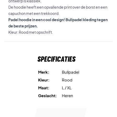
ontwerp is klassiek.
De hoodie heeft een opvallende print over de borst en een
capuchon met een trekkoord.
Padel hoodie in een cool design! Bullpadel kleding tegen
de beste prijzen.
Kleur: Rood met opschrift.
Specificaties
Merk:
Bullpadel
Kleur:
Rood
Maat:
L / XL
Geslacht:
Heren