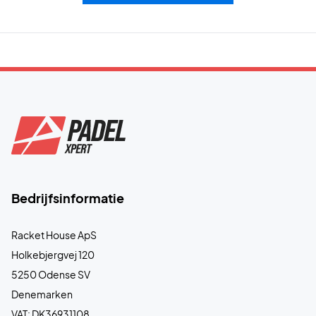
Bedrijfsinformatie
Racket House ApS
Holkebjergvej 120
5250 Odense SV
Denemarken
VAT: DK36931108