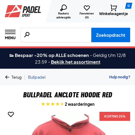
0
Winkelwagentje
Rackets
Favorieten
adviesgids
(
0
)
Zoeken naar producten, merken etc.
Zoekopdracht
MENU
👟 Bespaar -20% op ALLE schoenen
-
Geldig t/m 12/8
23:59
-
Bekijk het assortiment
|
Hulp nodig?
Terug
Bullpadel
Bullpadel Anclote Hoodie Red
2 waarderingen
KORTING 25%