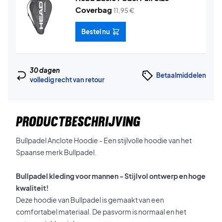
Coverbag
11,95
€
Bestel nu
30 dagen
Betaalmiddelen
volledig recht van retour
PRODUCTBESCHRIJVING
Bullpadel Anclote Hoodie - Een stijlvolle hoodie van het
Spaanse merk Bullpadel.
Bullpadel kleding voor mannen - Stijlvol ontwerp en hoge
kwaliteit!
Deze hoodie van Bullpadel is gemaakt van een
comfortabel materiaal. De pasvorm is normaal en het