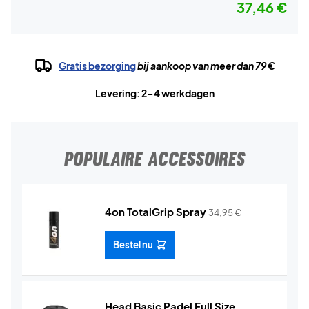
37,46 €
Gratis bezorging
bij aankoop van meer dan 79 €
Levering: 2-4 werkdagen
POPULAIRE ACCESSOIRES
4on TotalGrip Spray
34,95
€
Bestel nu
Head Basic Padel Full Size