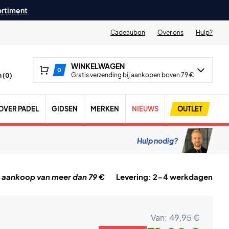
ortiment
Cadeaubon
Over ons
Hulp?
WINKELWAGEN
0
Gratis verzending bij aankopen boven 79 €
 (
0
)
OVER PADEL
GIDSEN
MERKEN
NIEUWS
OUTLET
Hulp nodig?
j aankoop van meer dan 79 €
Levering: 2-4 werkdagen
Van:
49,95 €