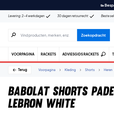
👟 Besp
Levering: 2-4 werkdagen
30 dagen retourrecht
Beste se
Zoeken naar producten, merken etc.
Zoekopdracht
VOORPAGINA
RACKETS
ADVIESGIDS RACKETS
Terug
Voorpagina
Kleding
Shorts
Heren
Babolat Shorts Pad
Lebron White