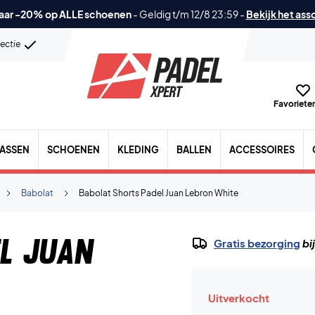
aar -20% op ALLE schoenen
-
Geldig t/m 12/8 23:59
-
Bekijk het ass
lectie
Favorieten
TASSEN
SCHOENEN
KLEDING
BALLEN
ACCESSOIRES
Babolat
Babolat Shorts Padel Juan Lebron White
el Juan
Gratis bezorging
bi
Uitverkocht