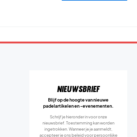
Nieuwsbrief
Blijf op de hoogte van nieuwe
padelartikelen en -evenementen.
Schrijf je hieronder in voor onze
nieuwsbrief. Toestemming kan worden
ingetrokken. Wanneer je je aanmeldt,
accepteer je ons
beleid voor persoonlijke