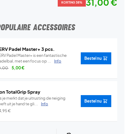
31,00 €
KORTING 38%
POPULAIRE ACCESSOIRES
ERV Padel Master+ 3 pcs.
ERV Padel Master+ is een fantastische
Bestel nu
adelbal, met een focus op ...
Info
0,00
5,00
€
on TotalGrip Spray
s je merkt dat je uitrusting de neiging
Bestel nu
eft uit je hand te gli...
Info
4,95
€