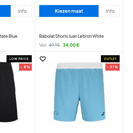
Info
Kiezen maat
Info
tate Blue
Babolat Shorts Juan Lebron White
Van:
49,95
34,00 €
LOW PRICE
OUTLET
- 8%
- 31%