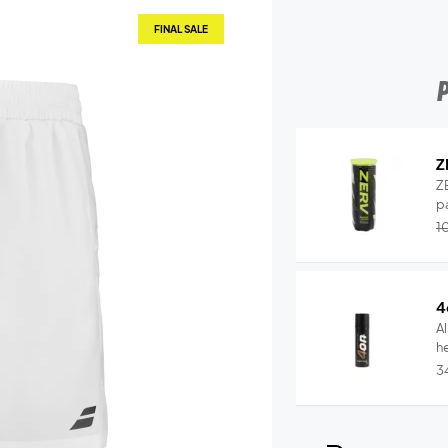
FINAL SALE
Z
Z
p
1
4
Al
he
3