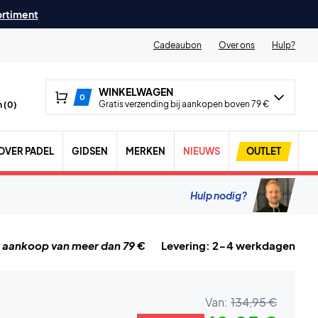
ortiment
Cadeaubon
Over ons
Hulp?
WINKELWAGEN
0
Gratis verzending bij aankopen boven 79 €
 (
0
)
OVER PADEL
GIDSEN
MERKEN
NIEUWS
OUTLET
Hulp nodig?
j aankoop van meer dan 79 €
Levering: 2-4 werkdagen
Van:
134,95 €