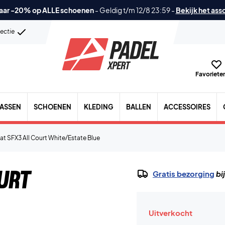
aar -20% op ALLE schoenen
-
Geldig t/m 12/8 23:59
-
Bekijk het ass
lectie
Favorieten
TASSEN
SCHOENEN
KLEDING
BALLEN
ACCESSOIRES
at SFX3 All Court White/Estate Blue
urt
Gratis bezorging
bi
Uitverkocht