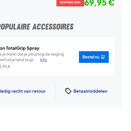
69,95 €
KORTING 48%
POPULAIRE ACCESSOIRES
on TotalGrip Spray
s je merkt dat je uitrusting de neiging
Bestel nu
eft uit je hand te gli...
Info
4,95
€
ledig recht van retour
Betaalmiddelen