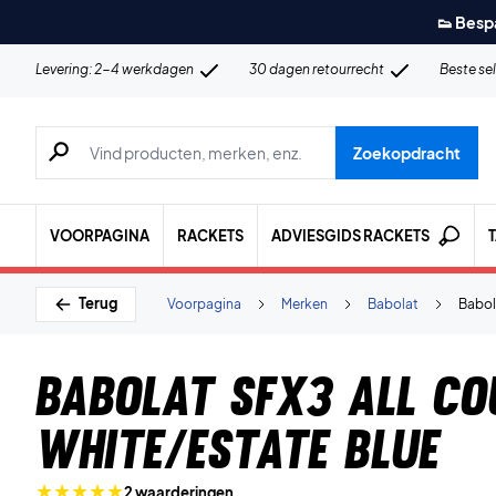
👟 Besp
Levering: 2-4 werkdagen
30 dagen retourrecht
Beste se
Zoeken naar producten, merken etc.
Zoekopdracht
VOORPAGINA
RACKETS
ADVIESGIDS RACKETS
Terug
Voorpagina
Merken
Babolat
Babol
Babolat SFX3 All Co
White/Estate Blue
2 waarderingen