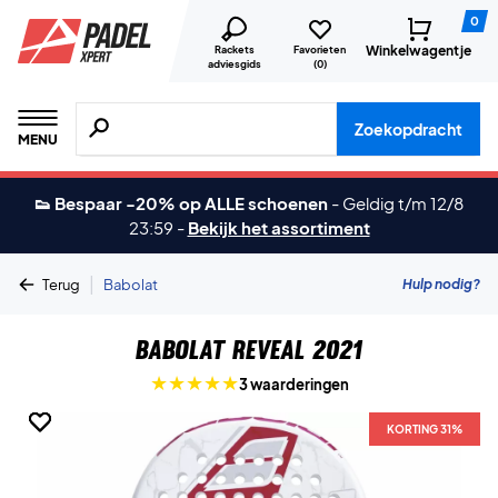
0
Winkelwagentje
Rackets
Favorieten
adviesgids
(
0
)
Zoeken naar producten, merken etc.
Zoekopdracht
MENU
👟 Bespaar -20% op ALLE schoenen
-
Geldig t/m 12/8
23:59
-
Bekijk het assortiment
|
Hulp nodig?
Terug
Babolat
Babolat Reveal 2021
3 waarderingen
KORTING 31%
KORTING 31%
KORTING 31%