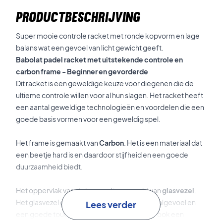
PRODUCTBESCHRIJVING
Super mooie controle racket met ronde kopvorm en lage
balans wat een gevoel van licht gewicht geeft.
Babolat padel racket met uitstekende controle en
carbon frame - Beginner en gevorderde
Dit racket is een geweldige keuze voor diegenen die de
ultieme controle willen voor al hun slagen. Het racket heeft
een aantal geweldige technologieën en voordelen die een
goede basis vormen voor een geweldig spel.
Het frame is gemaakt van
Carbon
. Het is een materiaal dat
een beetje hard is en daardoor stijfheid en een goede
duurzaamheid biedt.
Het oppervlak van de knuppel is gemaakt van
glasvezel
.
Het glasvezel geeft een goede elasticiteit, balgevoel en
Lees verder
een goede touch aan je slagen. Het geeft je ook een