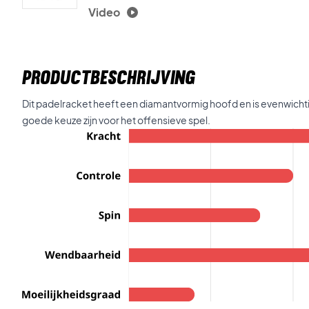
Video
PRODUCTBESCHRIJVING
Dit padelracket heeft een diamantvormig hoofd en is evenwichtig
goede keuze zijn voor het offensieve spel.