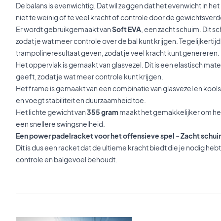
De balans is evenwichtig. Dat wil zeggen dat het evenwicht in het 
niet te weinig of te veel kracht of controle door de gewichtsverd
Er wordt gebruikgemaakt van
Soft EVA
, een zacht schuim. Dit 
zodat je wat meer controle over de bal kunt krijgen. Tegelijkerti
trampolineresultaat geven, zodat je veel kracht kunt genereren.
Het oppervlak is gemaakt van glasvezel. Dit is een elastisch mat
geeft, zodat je wat meer controle kunt krijgen.
Het frame is gemaakt van een combinatie van glasvezel en koolsto
en voegt stabiliteit en duurzaamheid toe.
Het lichte gewicht van
355 gram
maakt het gemakkelijker om het 
een snellere swingsnelheid.
Een power padelracket voor het offensieve spel - Zacht schu
Dit is dus een racket dat de ultieme kracht biedt die je nodig heb
controle en balgevoel behoudt.