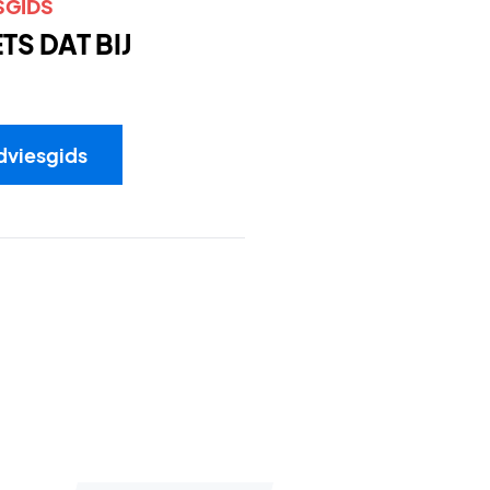
SGIDS
S DAT BIJ
dviesgids