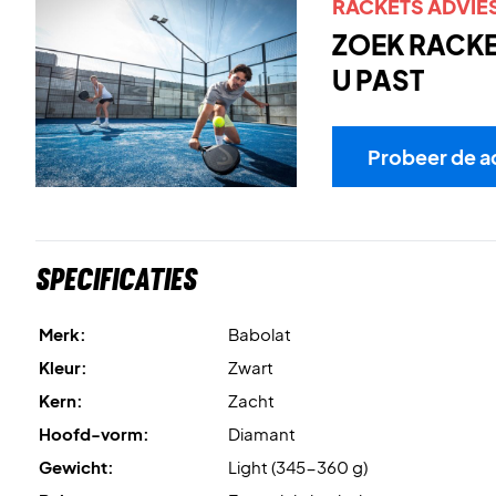
RACKETS ADVIE
ZOEK RACKET
U PAST
Probeer de a
Specificaties
Merk:
Babolat
Kleur:
Zwart
Kern:
Zacht
Hoofd-vorm:
Diamant
Gewicht:
Light (345-360 g)