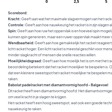
Scorebord:
Kracht:
Geeft aan wat het maximale slagvermogen van het racke
Controle:
Geeft aan hoe nauwkeurig het racket is in zijn slagen a
Spin:
Geeft aan hoe ruw het oppervlak is en hoeveel spin mogelijk
kunnen spin genereren, maar een ruwer oppervlak maakt meer s
Wendbaarheid:
Geeft aan hoe gemakkelijk het racket reageert
licht racket hoger. Een licht racket is meestal geschikt voor m
minder slagkracht of mensen die snelle reacties willen.
Moeilijkheidsgraad:
Geeft aan hoe moeilijk het is om met het r
beoordeling betekent dat het racket moeilijker te bespelen is
dat een kleinere sweetspot het racket moeilijker te bespelen m
raken.
Babolat padelracket met diamantvormig hoofd - Balgevoel
Dit racket heeft een diamantvormig hoofd. Het diamantvormige
om veel kracht in je slagen te krijgen.
Het racket heeft een hoog sweetspot, wat ook een goede techn
nauwkeurig te raken.