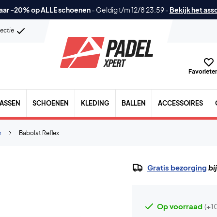
aar -20% op ALLE schoenen
-
Geldig t/m 12/8 23:59
-
Bekijk het ass
lectie
Favorieten
TASSEN
SCHOENEN
KLEDING
BALLEN
ACCESSOIRES
r
Babolat Reflex
Gratis bezorging
bi
Op voorraad
(+1