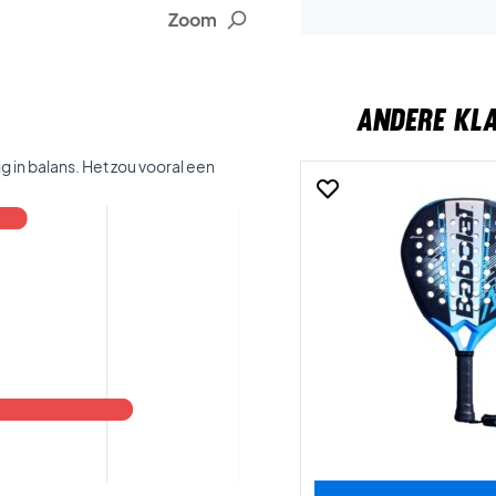
Zoom
ANDERE KL
 in balans. Het zou vooral een