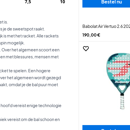
Bestel nu
t is.
Babolat Air Vertuo 2.6 20
ls je de sweetspot raakt.
190,00 €
 is met het racket. Alle rackets
pin mogelijk.
. Over het algemeen scoort een
ensen met blessures, mensen met
acket te spelen. Een hogere
. Over het algemeen wordt gezegd
aakt, omdat je de bal puur moet
 hoofd vereist enige technologie
iek vereist om de bal schoon en