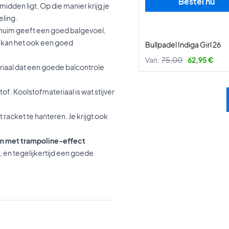
Bestel nu
midden ligt. Op die manier krijg je
eling.
schuim geeft een goed balgevoel,
jd kan het ook een goed
Bullpadel Indiga Girl 26
Van:
75,00
62,95 €
eriaal dat een goede balcontrole
f. Koolstofmateriaal is wat stijver
racket te hanteren. Je krijgt ook
im met trampoline-effect
t, en tegelijkertijd een goede