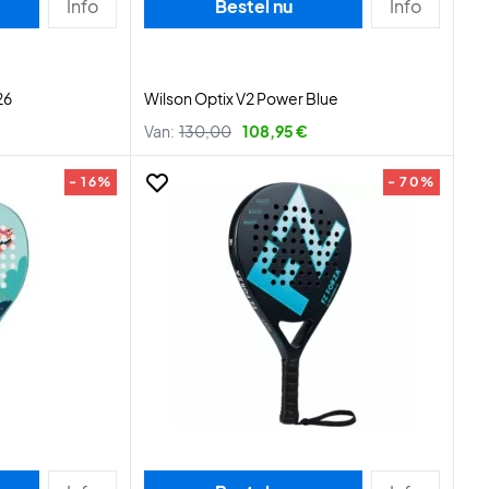
Info
Bestel nu
Info
26
Wilson Optix V2 Power Blue
Van:
130,00
108,95 €
- 16%
- 70%