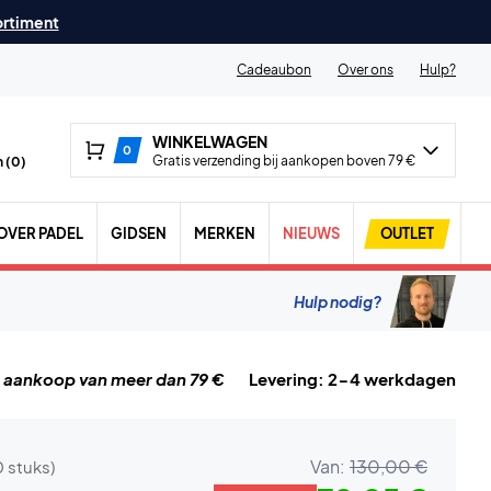
ortiment
Cadeaubon
Over ons
Hulp?
WINKELWAGEN
0
Gratis verzending bij aankopen boven 79 €
 (
0
)
OVER PADEL
GIDSEN
MERKEN
NIEUWS
OUTLET
Hulp nodig?
j aankoop van meer dan 79 €
Levering: 2-4 werkdagen
Van:
130,00 €
0 stuks)