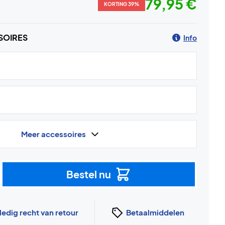
79,95 €
KORTING 39%
SOIRES
Info
Meer accessoires
Bestel nu
ledig recht van retour
Betaalmiddelen