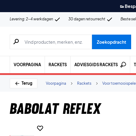
👟 Besp
Levering: 2-4 werkdagen
30 dagen retourrecht
Beste se
Zoeken naar producten, merken etc.
Zoekopdracht
VOORPAGINA
RACKETS
ADVIESGIDS RACKETS
Terug
Voorpagina
Rackets
Voor toernooispele
Babolat Reflex