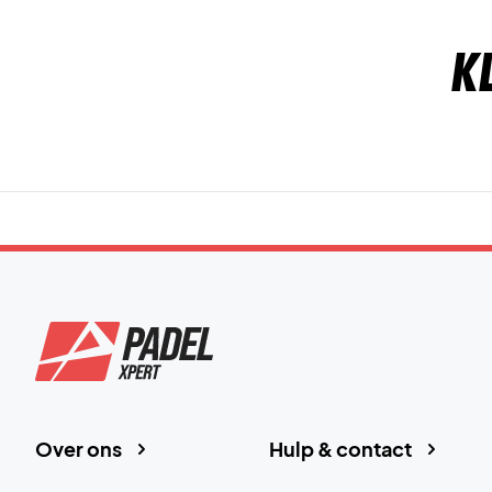
K
Over ons
Hulp & contact