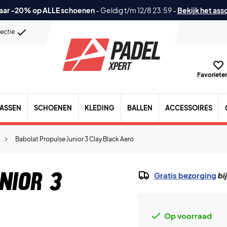
aar -20% op ALLE schoenen
-
Geldig t/m 12/8 23:59
-
Bekijk het ass
lectie
Favorieten
TASSEN
SCHOENEN
KLEDING
BALLEN
ACCESSOIRES
Babolat Propulse Junior 3 Clay Black Aero
nior 3
Gratis bezorging
bi
Op voorraad