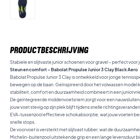
PRODUCTBESCHRIJVING
Stabiele en slijtvaste junior schoenen voor gravel – perfect voor
Steun en comfort – Babolat Propulse Junior 3 Clay Black Aero
Babolat Propulse Junior 3 Clay is ontwikkeld voor jonge tennissp
bewegen op de baan. Geïnspireerd door het volwassen model kri
stabiliteit, comfort en duurzaamheid combineert in een juniorvri
De geïntegreerde middenvoetsriem zorgt voor een nauwsluitend
jouw voet stevig op zijn plek blijft tijdens snelle richtingsverande
EVA-tussenzool effectieve schokabsorptie, wat jouw voeten bes
snelle stops.
De voorvoet is versterkt met slijtvast rubber, wat de duurzaamhe
Michelin-buitenzool uitstekende grip en een lange levensduur b