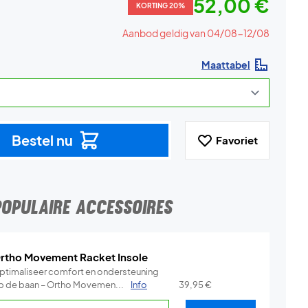
52,00 €
KORTING 20%
Aanbod geldig van 04/08-12/08
Maattabel
Bestel nu
Favoriet
POPULAIRE ACCESSOIRES
rtho Movement Racket Insole
ptimaliseer comfort en ondersteuning
p de baan – Ortho Movemen...
Info
39,95
€