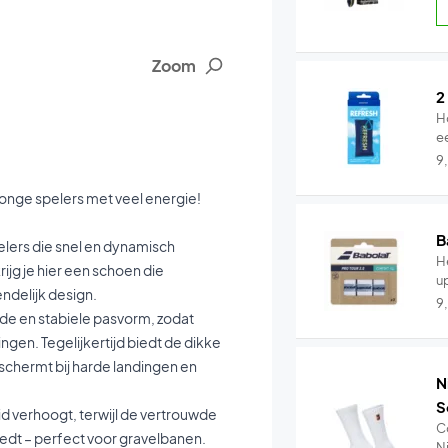
Zoom
2
H
e
9
 jonge spelers met veel energie!
B
elers die snel en dynamisch
He
jg je hier een schoen die
u
endelijk design.
9
e en stabiele pasvorm, zodat
ringen. Tegelijkertijd biedt de dikke
chermt bij harde landingen en
N
S
id verhoogt, terwijl de vertrouwde
C
iedt – perfect voor gravelbanen.
Ni