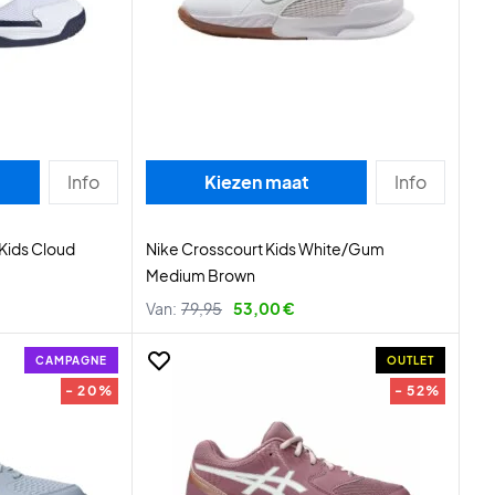
Info
Kiezen maat
Info
Kids Cloud
Nike Crosscourt Kids White/Gum
Medium Brown
Van:
79,95
53,00 €
CAMPAGNE
OUTLET
- 20%
- 52%