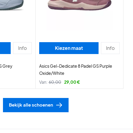
Info
Kiezen maat
Info
GS Grey
Asics Gel-Dedicate 8 Padel GS Purple
Oxide/White
Van:
60,00
29,00 €
Bekijk alle schoenen