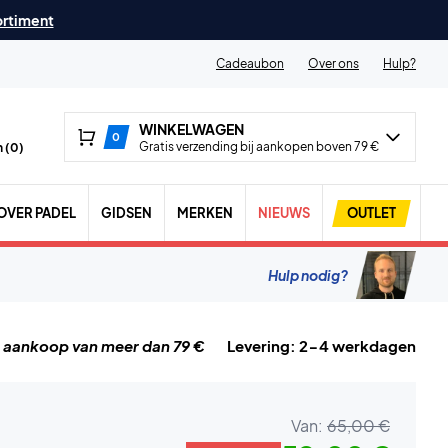
ortiment
Cadeaubon
Over ons
Hulp?
WINKELWAGEN
0
Gratis verzending bij aankopen boven 79 €
 (
0
)
OVER PADEL
GIDSEN
MERKEN
NIEUWS
OUTLET
Hulp nodig?
j aankoop van meer dan 79 €
Levering: 2-4 werkdagen
Van:
65,00 €