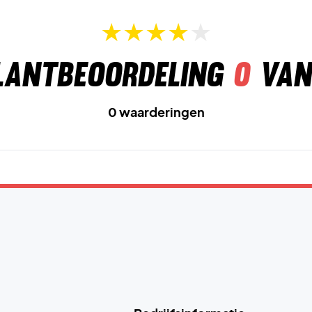
lantbeoordeling
0
van
0 waarderingen