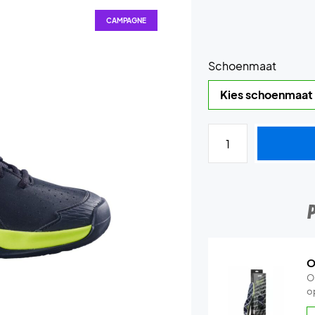
CAMPAGNE
Schoenmaat
O
O
o