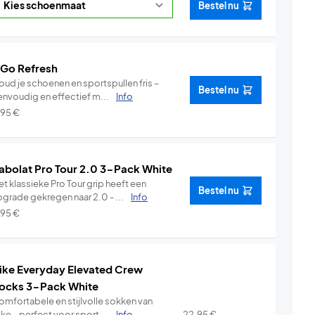
Bestel nu
 Go Refresh
oud je schoenen en sportspullen fris –
Bestel nu
envoudig en effectief m...
Info
,95
€
abolat Pro Tour 2.0 3-Pack White
t klassieke Pro Tour grip heeft een
Bestel nu
pgrade gekregen naar 2.0 - ...
Info
,95
€
ike Everyday Elevated Crew
ocks 3-Pack White
omfortabele en stijlvolle sokken van
ke – perfect voor sport ...
Info
22,95
€