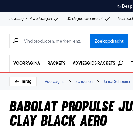
👟 Besp
Levering: 2-4 werkdagen
30 dagen retourrecht
Beste se
Zoeken naar producten, merken etc.
Zoekopdracht
VOORPAGINA
RACKETS
ADVIESGIDS RACKETS
Terug
Voorpagina
Schoenen
Junior Schoenen
Babolat Propulse Ju
Clay Black Aero