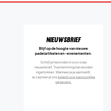
Nieuwsbrief
Blijf op de hoogte van nieuwe
padelartikelen en -evenementen.
Schrijf je hieronder in voor onze
nieuwsbrief. Toestemming kan worden
ingetrokken. Wanneer je je aanmeldt,
accepteer je ons
beleid voor persoonlijke
gegevens.