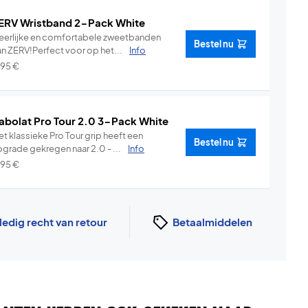
ERV Wristband 2-Pack White
eerlijke en comfortabele zweetbanden
Bestel nu
an ZERV!Perfect voor op het...
Info
,95
€
abolat Pro Tour 2.0 3-Pack White
t klassieke Pro Tour grip heeft een
Bestel nu
pgrade gekregen naar 2.0 - ...
Info
,95
€
ledig recht van retour
Betaalmiddelen