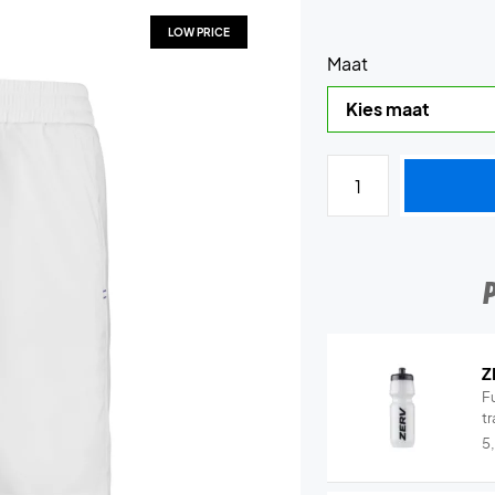
LOW PRICE
Maat
Z
Fu
tr
5