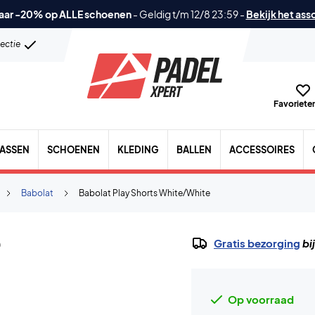
aar -20% op ALLE schoenen
-
Geldig t/m 12/8 23:59
-
Bekijk het ass
lectie
Favorieten
TASSEN
SCHOENEN
KLEDING
BALLEN
ACCESSOIRES
Babolat
Babolat Play Shorts White/White
Gratis bezorging
bi
Op voorraad