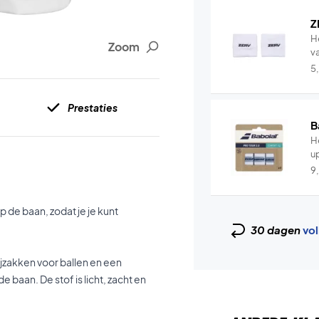
Z
H
Zoom
v
5
Prestaties
B
He
u
9
 de baan, zodat je je kunt
30 dagen
vol
ijzakken voor ballen en een
e baan. De stof is licht, zacht en