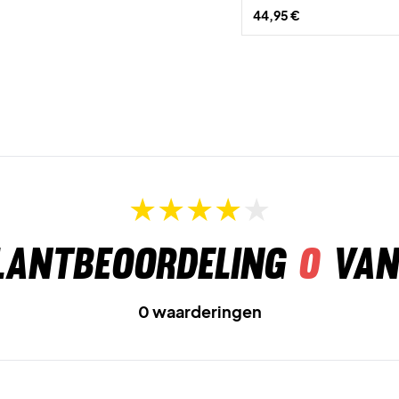
44,95 €
lantbeoordeling
0
van
0 waarderingen