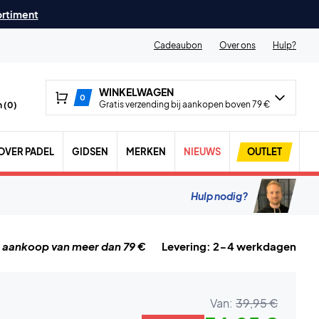
ortiment
Cadeaubon
Over ons
Hulp?
WINKELWAGEN
0
Gratis verzending bij aankopen boven 79 €
 (
0
)
OVER PADEL
GIDSEN
MERKEN
NIEUWS
OUTLET
Hulp nodig?
j aankoop van meer dan 79 €
Levering: 2-4 werkdagen
Van:
39,95 €