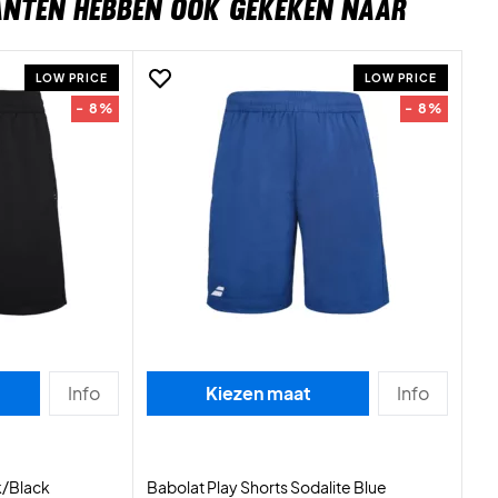
ANTEN HEBBEN OOK GEKEKEN NAAR
LOW PRICE
LOW PRICE
- 8%
- 8%
Info
Kiezen maat
Info
k/Black
Babolat Play Shorts Sodalite Blue