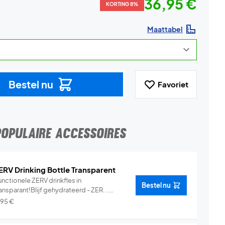
36,95 €
KORTING 8%
Maattabel
Bestel nu
Favoriet
POPULAIRE ACCESSOIRES
ERV Drinking Bottle Transparent
nctionele ZERV drinkfles in
Bestel nu
ansparant!Blijf gehydrateerd - ZER...
Info
,95
€