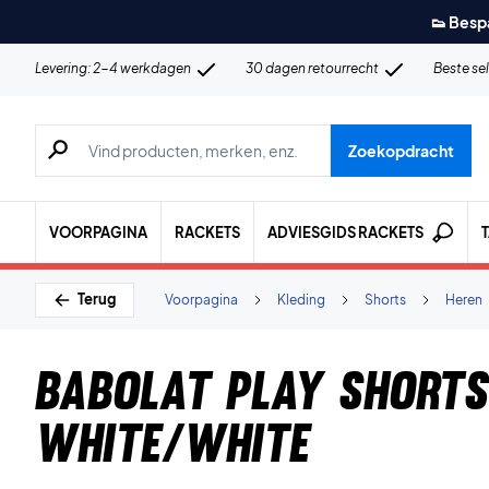
👟 Besp
Levering: 2-4 werkdagen
30 dagen retourrecht
Beste se
Zoeken naar producten, merken etc.
Zoekopdracht
VOORPAGINA
RACKETS
ADVIESGIDS RACKETS
Terug
Voorpagina
Kleding
Shorts
Heren
Babolat Play Shorts
White/White