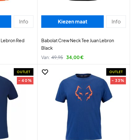
Info
Kiezen maat
Info
n Lebron Red
Babolat Crew Neck Tee Juan Lebron
Black
Van:
49,95
34,00 €
OUTLET
OUTLET
- 40%
- 33%