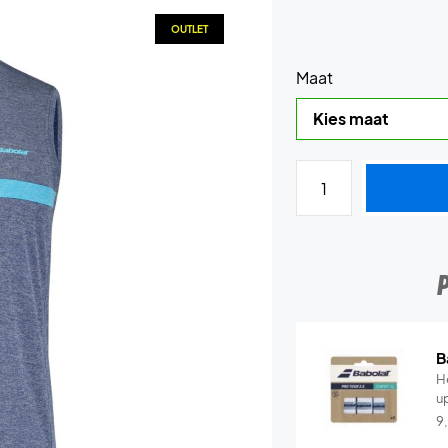
OUTLET
Maat
B
He
u
9