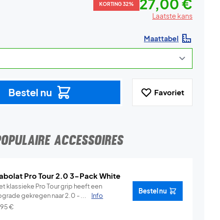
27,00 €
KORTING 32%
Laatste kans
Maattabel
Bestel nu
Favoriet
POPULAIRE ACCESSOIRES
abolat Pro Tour 2.0 3-Pack White
t klassieke Pro Tour grip heeft een
Bestel nu
pgrade gekregen naar 2.0 - ...
Info
,95
€