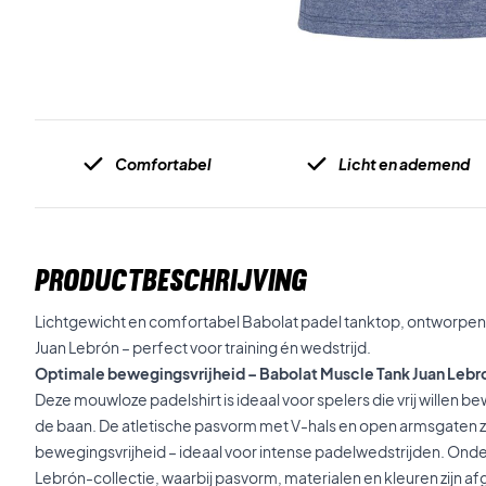
Comfortabel
Licht en ademend
PRODUCTBESCHRIJVING
Lichtgewicht en comfortabel Babolat padel tanktop, ontworpen
Juan Lebrón – perfect voor training én wedstrijd.
Optimale bewegingsvrijheid – Babolat Muscle Tank Juan Lebro
Deze mouwloze padelshirt is ideaal voor spelers die vrij willen be
de baan. De atletische pasvorm met V-hals en open armsgaten z
bewegingsvrijheid – ideaal voor intense padelwedstrijden. Onder
Lebrón-collectie, waarbij pasvorm, materialen en kleuren zijn a