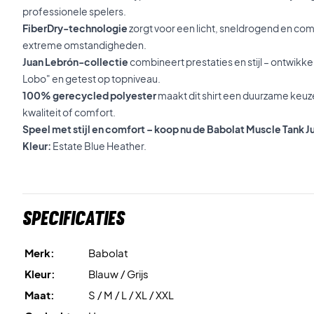
professionele spelers.
FiberDry-technologie
zorgt voor een licht, sneldrogend en com
extreme omstandigheden.
Juan Lebrón-collectie
combineert prestaties en stijl – ontwik
Lobo" en getest op topniveau.
100% gerecycled polyester
maakt dit shirt een duurzame keuz
kwaliteit of comfort.
Speel met stijl en comfort – koop nu de Babolat Muscle Tank J
Kleur:
Estate Blue Heather.
Specificaties
Merk:
Babolat
Kleur:
Blauw / Grijs
Maat:
S / M / L / XL / XXL