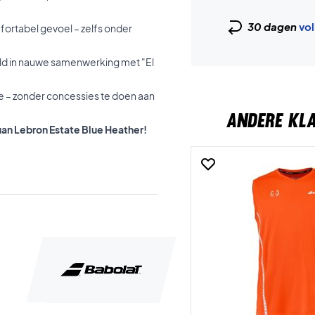
30 dagen
vol
fortabel gevoel – zelfs onder
keld in nauwe samenwerking met "El
e – zonder concessies te doen aan
ANDERE KL
uan Lebron Estate Blue Heather!