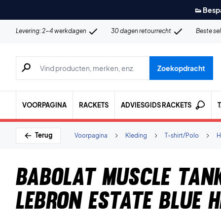
👟 Besp
Levering: 2-4 werkdagen
30 dagen retourrecht
Beste se
Zoeken naar producten, merken etc.
Zoekopdracht
VOORPAGINA
RACKETS
ADVIESGIDS RACKETS
Terug
Voorpagina
Kleding
T-shirt/Polo
H
Babolat Muscle Tan
Lebron Estate Blue 