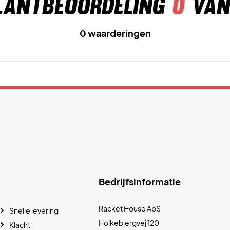
lantbeoordeling
0
van
0 waarderingen
Bedrijfsinformatie
Racket House ApS
Snelle levering
Holkebjergvej 120
Klacht