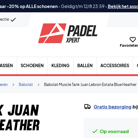
aar -20% op ALLE schoenen
-
Geldig t/m 12/8 23:59
-
Bekijk het ass
lectie
Favorieten
TASSEN
SCHOENEN
KLEDING
BALLEN
ACCESSOIRES
eren
Babolat
Babolat Muscle Tank Juan Lebron Estate Blue Heather
k Juan
Gratis bezorging
bi
Heather
Op voorraad