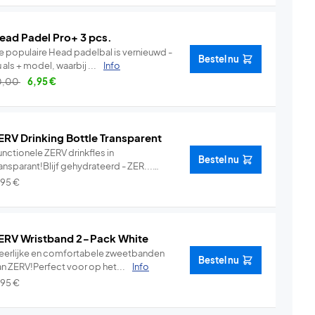
ead Padel Pro+ 3 pcs.
e populaire Head padelbal is vernieuwd -
Bestel nu
 als + model, waarbij ...
Info
0,00
6,95
€
ERV Drinking Bottle Transparent
nctionele ZERV drinkfles in
Bestel nu
ansparant!Blijf gehydrateerd - ZER...
Info
,95
€
ERV Wristband 2-Pack White
eerlijke en comfortabele zweetbanden
Bestel nu
an ZERV!Perfect voor op het...
Info
,95
€