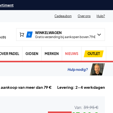
ortiment
Cadeaubon
Over ons
Hulp?
WINKELWAGEN
0
Gratis verzending bij aankopen boven 79 €
 (
0
)
OVER PADEL
GIDSEN
MERKEN
NIEUWS
OUTLET
Hulp nodig?
j aankoop van meer dan 79 €
Levering: 2-4 werkdagen
Van:
39,95 €