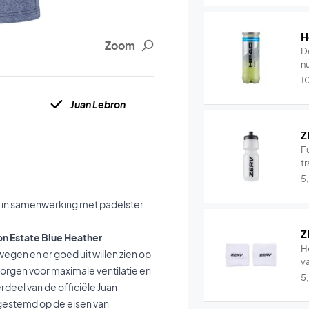
H
Zoom
D
nu
1
Juan Lebron
Z
Fu
tr
5
 in samenwerking met padelster
Z
n Estate Blue Heather
H
wegen en er goed uit willen zien op
v
orgen voor maximale ventilatie en
5
deel van de officiële Juan
fgestemd op de eisen van