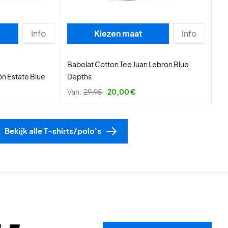
Info
Kiezen maat
Info
Babolat Cotton Tee Juan Lebron Blue
ón Estate Blue
Depths
Van:
29,95
20,00 €
Bekijk alle T-shirts/polo's