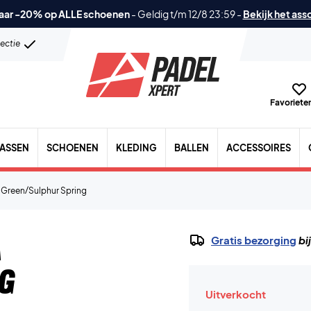
aar -20% op ALLE schoenen
-
Geldig t/m 12/8 23:59
-
Bekijk het ass
lectie
Favorieten
TASSEN
SCHOENEN
KLEDING
BALLEN
ACCESSOIRES
 Green/Sulphur Spring
a
Gratis bezorging
bi
g
Uitverkocht