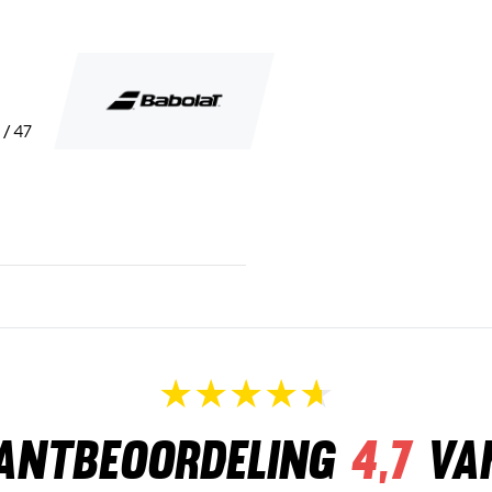
 / 47
antbeoordeling
4,7
va