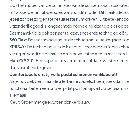
Ook het rubber van de buitenzool van de schoen is van absolute t
ontwikkelde het rubber speciaal voor dit model. Dit maakt de zo
jezelf zonder zorgen tot het uiterste kunt drijven. Dit betekent o
uitzonderlijk goed is, ongeacht de hoeveelheid zand die er op de 
Daarnaast krijg je ook een aantal geavanceerde technologieën.
360 Flex:
De technologie helpt de schoen om je bewegingen op
KPRS-X:
De technologie in de hiel zorgt voor een perfecte sch
vering en wordt de belasting op je gewrichten geminimaliseerd.
MatrYX® 2.0:
Een superduurzaam materiaal dat is versterkt met
duurzaamheid te geven.
Comfortabele en stijlvolle padel schoenen van Babolat!
Als je op zoek bent naar de allerbeste padelschoen, zoek dan niet
functionaliteit en een ontwerp dat positief opvalt op de baan. Ba
allemaal!
Kleur: Groen met geel, wit en donkerblauw.