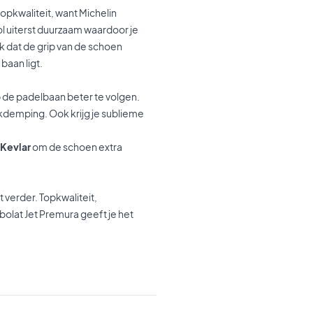
opkwaliteit, want Michelin
ol uiterst duurzaam waardoor je
ok dat de grip van de schoen
baan ligt.
 de padelbaan beter te volgen.
okdemping. Ook krijg je sublieme
Kevlar
om de schoen extra
 verder. Topkwaliteit,
bolat Jet Premura geeft je het