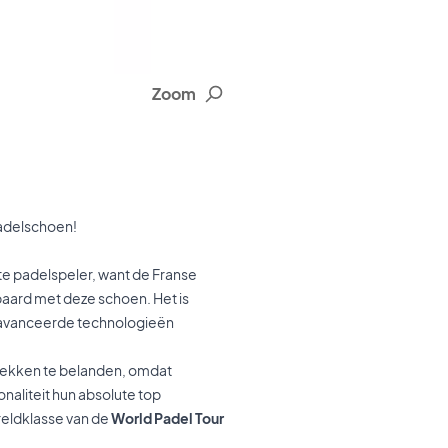
Zoom
padelschoen!
te padelspeler, want de Franse
paard met deze schoen. Het is
geavanceerde technologieën
 rekken te belanden, omdat
onaliteit hun absolute top
reldklasse van de
World Padel Tour