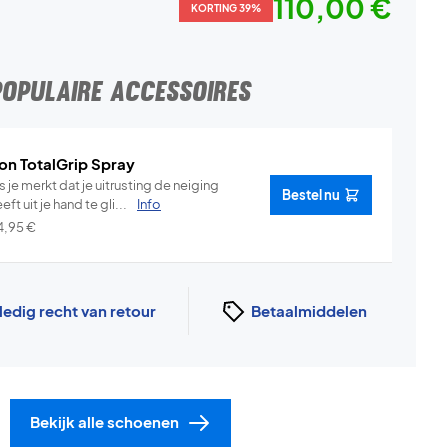
110,00 €
KORTING 39%
POPULAIRE ACCESSOIRES
on TotalGrip Spray
s je merkt dat je uitrusting de neiging
Bestel nu
eft uit je hand te gli...
Info
4,95
€
ledig recht van retour
Betaalmiddelen
Bekijk alle schoenen