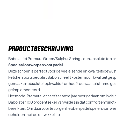
PRODUCTBESCHRIJVING
Babolat Jet Premura Green/Sulphur Spring - een absolute top 
Speciaal ontworpen voor padel
Deze schoen is perfect voor de veeleisende en kwaliteitsbewus
ketchersportspecialist Babolat heeft kosten noch kwaliteit ges
gemaakt in absolute topkwaliteit en heeft een aantal slimme 
geïmplementeerd.
Het model Premura Jet heeft er twee jaar over gedaan om in de
Babolat er 100 procent zeker van wilde zijn dat comfort en functi
bereikten. Om daarvoor te zorgen hebben padelspelers van we
geholpen met de ontwikkeling.