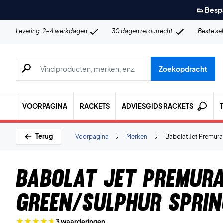
👟 Besp
Levering: 2-4 werkdagen
30 dagen retourrecht
Beste se
Zoeken naar producten, merken etc.
Zoekopdracht
VOORPAGINA
RACKETS
ADVIESGIDS RACKETS
Terug
Voorpagina
Merken
Babolat Jet Premura
Babolat Jet Premur
Green/Sulphur Sprin
3 waarderingen