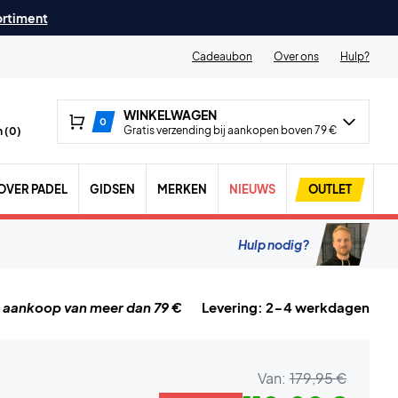
ortiment
Cadeaubon
Over ons
Hulp?
WINKELWAGEN
0
Gratis verzending bij aankopen boven 79 €
 (
0
)
OVER PADEL
GIDSEN
MERKEN
NIEUWS
OUTLET
Hulp nodig?
j aankoop van meer dan 79 €
Levering: 2-4 werkdagen
Van:
179,95 €