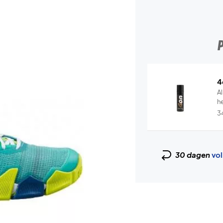
4
Al
he
3
30 dagen
vol