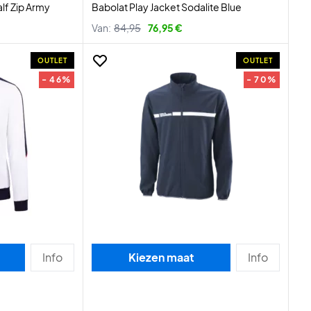
lf Zip Army
Babolat Play Jacket Sodalite Blue
Van:
84,95
76,95 €
OUTLET
OUTLET
- 46%
- 70%
Info
Kiezen maat
Info