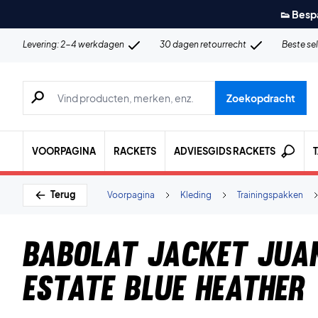
👟 Besp
Levering: 2-4 werkdagen
30 dagen retourrecht
Beste se
Zoeken naar producten, merken etc.
Zoekopdracht
VOORPAGINA
RACKETS
ADVIESGIDS RACKETS
Terug
Voorpagina
Kleding
Trainingspakken
Babolat Jacket Jua
Estate Blue Heather