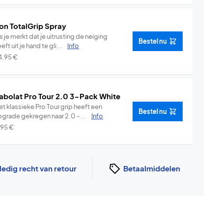
on TotalGrip Spray
s je merkt dat je uitrusting de neiging
Bestel nu
eft uit je hand te gli...
Info
4,95
€
abolat Pro Tour 2.0 3-Pack White
t klassieke Pro Tour grip heeft een
Bestel nu
pgrade gekregen naar 2.0 - ...
Info
,95
€
ledig recht van retour
Betaalmiddelen