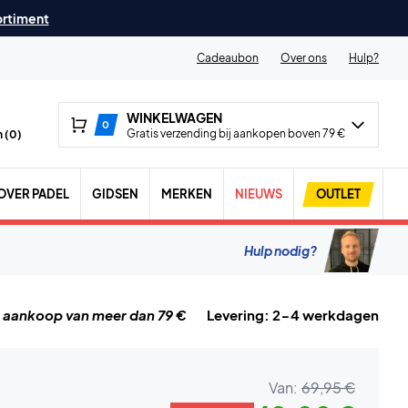
ortiment
Cadeaubon
Over ons
Hulp?
WINKELWAGEN
0
Gratis verzending bij aankopen boven 79 €
 (
0
)
OVER PADEL
GIDSEN
MERKEN
NIEUWS
OUTLET
Hulp nodig?
j aankoop van meer dan 79 €
Levering: 2-4 werkdagen
Van:
69,95 €