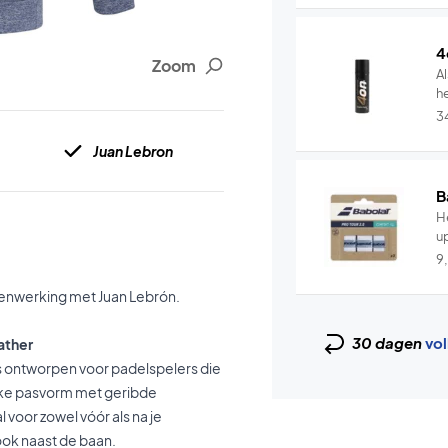
4
Zoom
Al
he
3
Juan Lebron
B
He
u
9
amenwerking met Juan Lebrón.
30 dagen
vol
ather
 is ontworpen voor padelspelers die
ieke pasvorm met geribde
voor zowel vóór als na je
ook naast de baan.