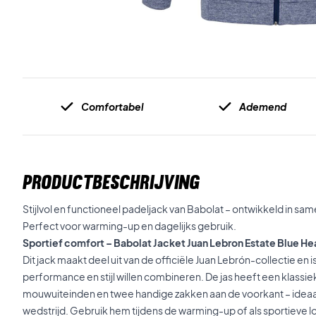
Comfortabel
Ademend
PRODUCTBESCHRIJVING
Stijlvol en functioneel padeljack van Babolat – ontwikkeld in s
Perfect voor warming-up en dagelijks gebruik.
Sportief comfort – Babolat Jacket Juan Lebron Estate Blue He
Dit jack maakt deel uit van de officiële Juan Lebrón-collectie en
performance en stijl willen combineren. De jas heeft een klass
mouwuiteinden en twee handige zakken aan de voorkant – ideaal 
wedstrijd. Gebruik hem tijdens de warming-up of als sportieve l