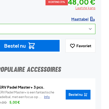
48,00 €
KORTING 31%
Laatste kans
Maattabel
Bestel nu
Favoriet
POPULAIRE ACCESSOIRES
ERV Padel Master+ 3 pcs.
ERV Padel Master+ is een fantastische
Bestel nu
adelbal, met een focus op ...
Info
0,00
5,00
€