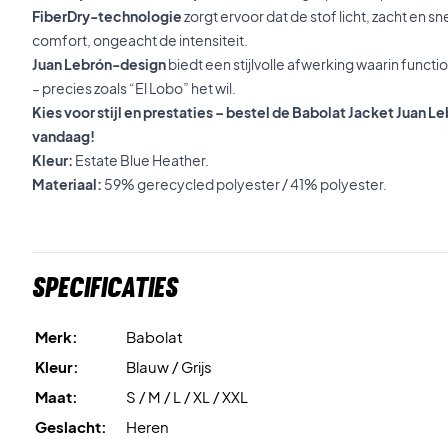
FiberDry-technologie
zorgt ervoor dat de stof licht, zacht en 
comfort, ongeacht de intensiteit.
Juan Lebrón-design
biedt een stijlvolle afwerking waarin funct
– precies zoals “El Lobo” het wil.
Kies voor stijl en prestaties – bestel de Babolat Jacket Juan L
vandaag!
Kleur:
Estate Blue Heather.
Materiaal:
59% gerecycled polyester / 41% polyester.
Specificaties
Merk:
Babolat
Kleur:
Blauw / Grijs
Maat:
S / M / L / XL / XXL
Geslacht:
Heren