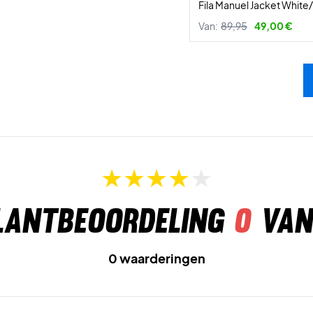
Fila Manuel Jacket White
Van:
89,95
49,00 €
lantbeoordeling
0
van
0 waarderingen