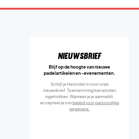
Nieuwsbrief
Blijf op de hoogte van nieuwe
padelartikelen en -evenementen.
Schrijf je hieronder in voor onze
nieuwsbrief. Toestemming kan worden
ingetrokken. Wanneer je je aanmeldt,
accepteer je ons
beleid voor persoonlijke
gegevens.