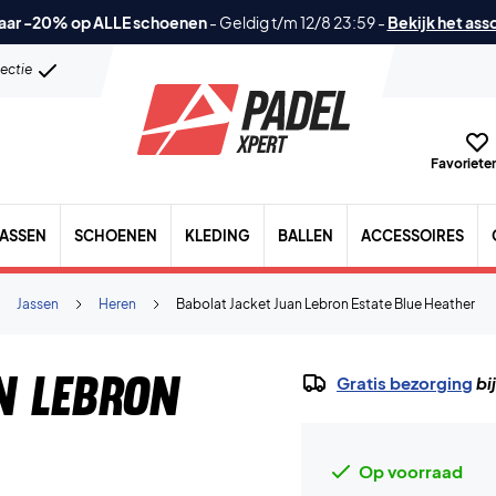
aar -20% op ALLE schoenen
-
Geldig t/m 12/8 23:59
-
Bekijk het ass
lectie
Favorieten
TASSEN
SCHOENEN
KLEDING
BALLEN
ACCESSOIRES
Jassen
Heren
Babolat Jacket Juan Lebron Estate Blue Heather
n Lebron
Gratis bezorging
bi
Op voorraad