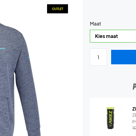
OUTLET
Maat
Z
Z
p
1