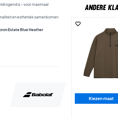
sneldrogend is – voor maximaal
ANDERE KL
ionaliteit en esthetiek samenkomen
ebron Estate Blue Heather
Kiezen maat