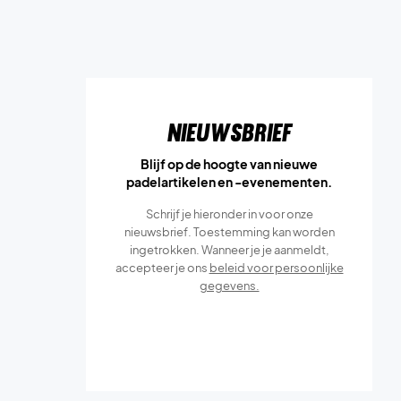
Nieuwsbrief
Blijf op de hoogte van nieuwe
padelartikelen en -evenementen.
Schrijf je hieronder in voor onze
nieuwsbrief. Toestemming kan worden
ingetrokken. Wanneer je je aanmeldt,
accepteer je ons
beleid voor persoonlijke
gegevens.