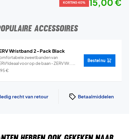
15,00 €
KORTING 40%
POPULAIRE ACCESSOIRES
ERV Wristband 2-Pack Black
omfortabele zweetbanden van
Bestel nu
ERV!Ideaal voor op de baan - ZERV Wr...
Info
,95
€
ledig recht van retour
Betaalmiddelen
ANTEN HEBBEN OOK GEKEKEN NAAR