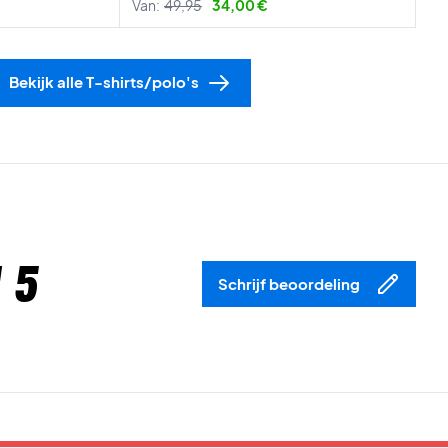
Van:
49,95
34,00 €
Bekijk alle T-shirts/polo's
 5
Schrijf beoordeling