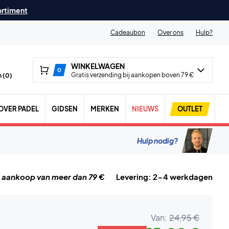
ortiment
Cadeaubon
Over ons
Hulp?
WINKELWAGEN
0
Gratis verzending bij aankopen boven 79 €
 (
0
)
OVER PADEL
GIDSEN
MERKEN
NIEUWS
OUTLET
Hulp nodig?
j aankoop van meer dan 79 €
Levering: 2-4 werkdagen
Van:
24,95 €