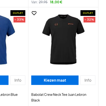
Van:
29,95
18,00 €
OUTLET
OUTLET
- 33%
- 32%
Info
Kiezen maat
Info
Lebron Blue
Babolat Crew Neck Tee Juan Lebron
Black