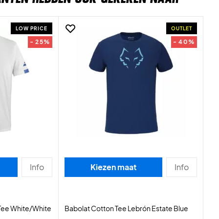
LOW PRICE
OUTLET
- 25%
- 40%
Info
Kiezen maat
Info
Tee White/White
Babolat Cotton Tee Lebrón Estate Blue