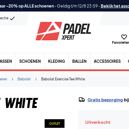
aar -20% op ALLE schoenen
-
Geldig t/m 12/8 23:59
-
Bekijk het ass
lectie
Favorieten
TASSEN
SCHOENEN
KLEDING
BALLEN
ACCESSOIRES
eren
Babolat
Babolat Exercise Tee White
e White
Gratis bezorging
bi
Uitverkocht
OUTLET