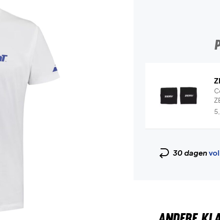
Z
C
Z
5
30 dagen
vol
ANDERE KL