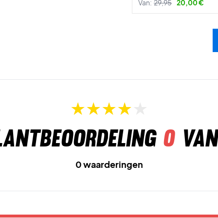
Van:
29,95
20,00 €
lantbeoordeling
0
van
0 waarderingen