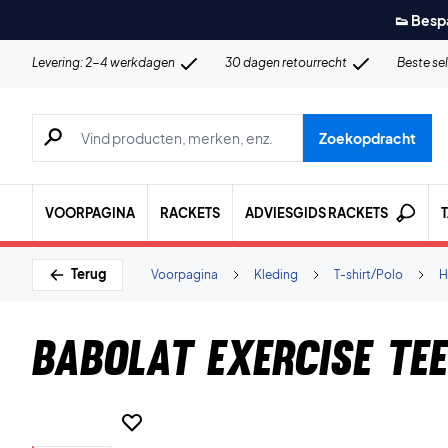
👟 Besp
Levering: 2-4 werkdagen
30 dagen retourrecht
Beste se
Zoeken naar producten, merken etc.
Zoekopdracht
VOORPAGINA
RACKETS
ADVIESGIDS RACKETS
Terug
Voorpagina
Kleding
T-shirt/Polo
H
Babolat Exercise Te