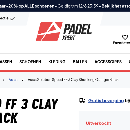
aar -20% op ALLE schoenen
-
Geldig t/m 12/8 23:59
-
Bekijk het ass
lectie
Favorieten
TASSEN
SCHOENEN
KLEDING
BALLEN
ACCESSOIRES
Asics
Asics Solution Speed FF 3 Clay Shocking Orange/Black
 FF 3 Clay
Gratis bezorging
bi
ack
Uitverkocht