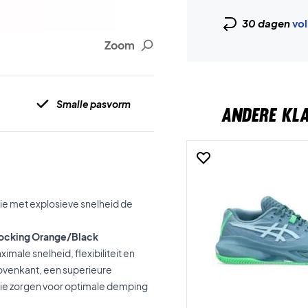
30 dagen
vol
Zoom
Smalle pasvorm
ANDERE KL
die met explosieve snelheid de
Shocking Orange/Black
male snelheid, flexibiliteit en
bovenkant, een superieure
die zorgen voor optimale demping