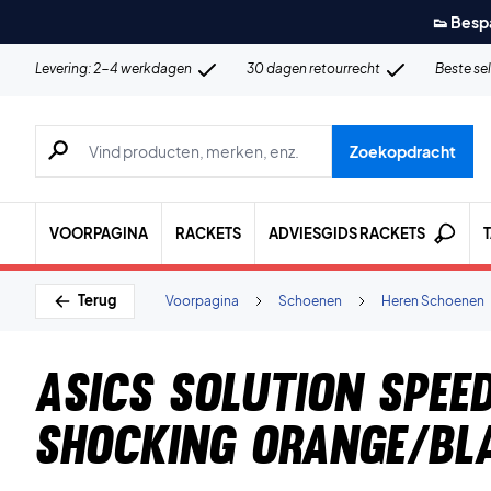
👟 Besp
Levering: 2-4 werkdagen
30 dagen retourrecht
Beste se
Zoeken naar producten, merken etc.
Zoekopdracht
VOORPAGINA
RACKETS
ADVIESGIDS RACKETS
Terug
Voorpagina
Schoenen
Heren Schoenen
Asics Solution Speed
Shocking Orange/Bl