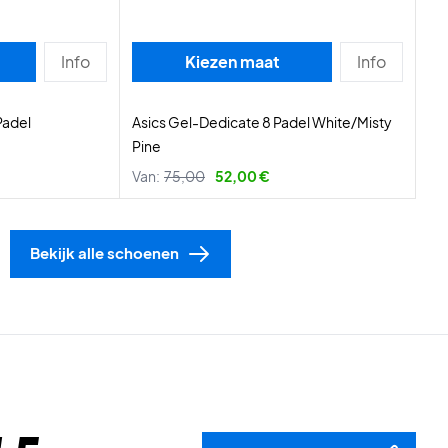
Info
Kiezen maat
Info
Padel
Asics Gel-Dedicate 8 Padel White/Misty
Pine
Van:
75,00
52,00 €
Bekijk alle schoenen