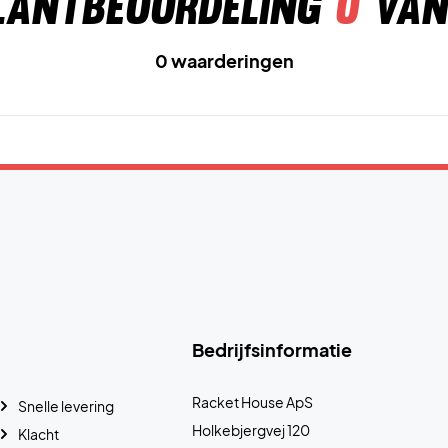
lantbeoordeling
0
van
0 waarderingen
Bedrijfsinformatie
Racket House ApS
Snelle levering
Holkebjergvej 120
Klacht