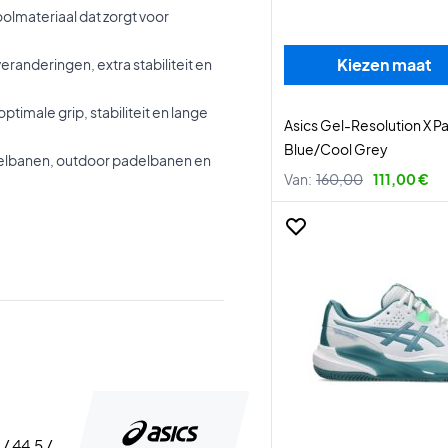
olmateriaal dat zorgt voor
Kiezen maat
veranderingen, extra stabiliteit en
timale grip, stabiliteit en lange
Asics Gel-Resolution X P
Blue/Cool Grey
ravelbanen, outdoor padelbanen en
Van:
160,00
111,00 €
 / 44,5 /