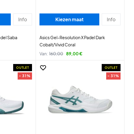
Info
Kiezen maat
Info
adel Saba
Asics Gel-Resolution X Padel Dark
Cobalt/Vivid Coral
Van:
160,00
89,00 €
OUTLET
OUTLET
- 31%
- 31%