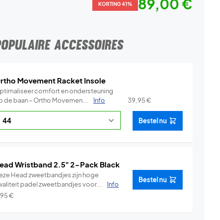
89,00 €
KORTING 41%
POPULAIRE ACCESSOIRES
rtho Movement Racket Insole
ptimaliseer comfort en ondersteuning
p de baan – Ortho Movemen...
Info
39,95
€
Bestel nu
ead Wristband 2.5" 2-Pack Black
eze Head zweetbandjes zijn hoge
Bestel nu
waliteit padel zweetbandjes voor...
Info
,95
€