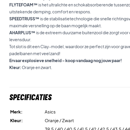
FLYTEFOAM™
is het ultralichte en schokabsorberende tussenzo
uitstekende demping, comfort en respons.
SPEEDTRUSS™
is de stabilisatietechnologie die snelle richtings
maximale versnelling op de baan mogelijk maakt.
AHARPLUS™
is de extreem duurzame buitenzool die zorgt voor op
levensduur.
Tot slot is dit een Clay-model, waardoor ze perfect zijn voor g
padelbanen met veel zand!
Ervaar explosieve snelheid – koop vandaag nog jouw paar!
Kleur:
Oranje en zwart.
Specificaties
Merk:
Asics
Kleur:
Oranje / Zwart
39,5 / 40 / 40,5 / 41,5 / 42 / 42,5 / 43,5 / 44