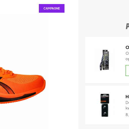
CAMPAGNE
O
O
o
H
D
k
8