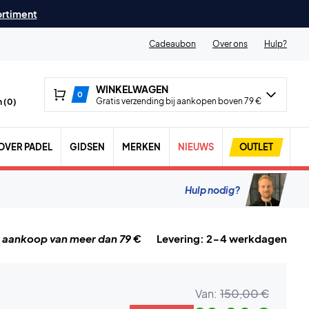
ortiment
Cadeaubon
Over ons
Hulp?
WINKELWAGEN
0
Gratis verzending bij aankopen boven 79 €
 (
0
)
OVER PADEL
GIDSEN
MERKEN
NIEUWS
OUTLET
Hulp nodig?
j aankoop van meer dan 79 €
Levering: 2-4 werkdagen
Van:
150,00 €