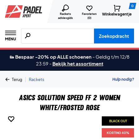
0
Winkelwagentje
Rackets
Favorieten
adviesgids
(
0
)
Zoeken naar producten, merken etc.
Zoekopdracht
MENU
👟 Bespaar -20% op ALLE schoenen
-
Geldig t/m 12/8
23:59
-
Bekijk het assortiment
|
Hulp nodig?
Terug
Rackets
Asics Solution Speed FF 2 Women
White/Frosted Rose
BLACK OUT
BLACK OUT
BLACK OUT
BLACK OUT
BLACK OUT
BLACK OUT
BLACK OUT
KORTING 40%
KORTING 40%
KORTING 40%
KORTING 40%
KORTING 40%
KORTING 40%
KORTING 40%