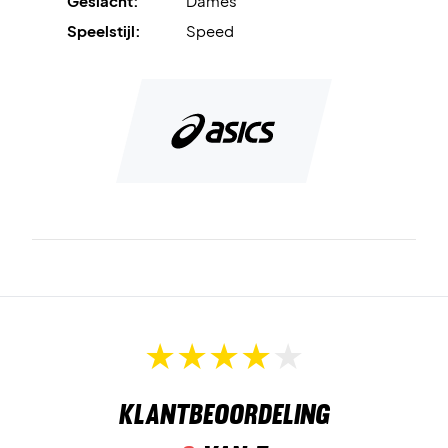
Geslacht:
Dames
Speelstijl:
Speed
AHAR® Outsole-
rubber zorgt voor een betere
duurzaamheid..
De
TWISTRUSS™ Technology
in de tussenzool bevordert
de snelheid.
Het
Rearfoot GEL® technology cushioning system
dempt
eventuele schokken.
Een snelle, lichte en fijne schoen
Een razendsnelle en lichte tennisschoen voor dames, in
een heel mooi en neutraal design.
Een schoen voor de speelster die snel vooruitgang wil
Klantbeoordeling
boeken op het veld met veel stabiliteit en duurzaamheid.