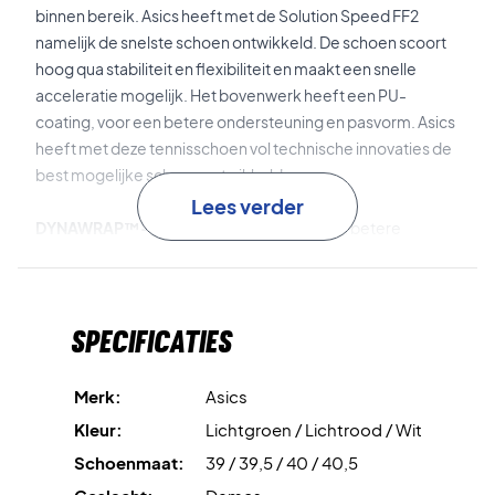
binnen bereik. Asics heeft met de Solution Speed FF2
namelijk de snelste schoen ontwikkeld. De schoen scoort
hoog qua stabiliteit en flexibiliteit en maakt een snelle
acceleratie mogelijk. Het bovenwerk heeft een PU-
coating, voor een betere ondersteuning en pasvorm. Asics
heeft met deze tennisschoen vol technische innovaties de
best mogelijke schoen ontwikkeld.
Lees verder
DYNAWRAP™-technologie
zorgt voor een betere
stabiliteit van je voet door deze gecentreerd in de schoen
te houden.
Specificaties
De tussenzool met de
FLYTEFOAM® Propel Technology
is
gemaakt van het lichte schokabsorberende schuim dat
zorgt voor een uitstekende veerkracht.
Merk:
Asics
Kleur:
Lichtgroen / Lichtrood / Wit
ASICSGRIP™ Technologie
zorgt voor een goede grip op
Schoenmaat:
39 / 39,5 / 40 / 40,5
de baan door het gebruikte rubber. Doet geen afbreuk aan
de duurzaamheid.