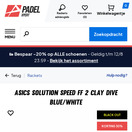
0
Winkelwagentje
Rackets
Favorieten
adviesgids
(
0
)
Zoeken naar producten, merken etc.
Zoekopdracht
MENU
👟 Bespaar -20% op ALLE schoenen
-
Geldig t/m 12/8
23:59
-
Bekijk het assortiment
|
Hulp nodig?
Terug
Rackets
Asics Solution Speed FF 2 Clay Dive
Blue/White
BLACK OUT
BLACK OUT
BLACK OUT
KORTING 30%
KORTING 30%
KORTING 30%