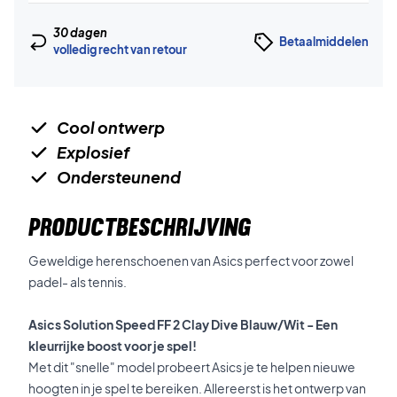
30 dagen
Betaalmiddelen
volledig recht van retour
Cool ontwerp
Explosief
Ondersteunend
PRODUCTBESCHRIJVING
Geweldige herenschoenen van Asics perfect voor zowel
padel- als tennis.
Asics Solution Speed FF 2 Clay Dive Blauw/Wit - Een
kleurrijke boost voor je spel!
Met dit "snelle" model probeert Asics je te helpen nieuwe
hoogten in je spel te bereiken. Allereerst is het ontwerp van