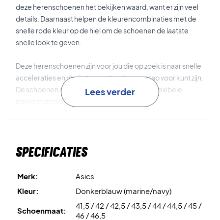
deze herenschoenen het bekijken waard, want er zijn veel
details. Daarnaast helpen de kleurencombinaties met de
snelle rode kleur op de hiel om de schoenen de laatste
snelle look te geven.
Deze herenschoenen zijn voor jou die op zoek is naar snelle
acceleraties en dus je tegenstander een stap voor kunt zijn.
De schoenen combineren stabiliteit en een flexibele
Lees verder
pasvorm zodat je elke bal kunt bereiken.
Met de handige
PU-
toevoeging aan de bovenkant van de
schoenen ervaar je betere ondersteuning, flexibiliteit en
Specificaties
een betere pasvorm.
DYNAWRAP®
_
deze technologie geeft je een hogere
mate van veiligheid en stabiliteit in je voorvoet wanneer je
Merk:
Asics
zijwaarts beweegt.
Kleur:
Donkerblauw (marine/navy)
41,5 / 42 / 42,5 / 43,5 / 44 / 44,5 / 45 /
TWISTRUSS®
_
de technologie die in de tussenzool van de
Schoenmaat:
46 / 46,5
schoen zit, ondersteunt je bij het heen en weer rennen op