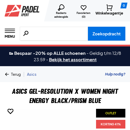
0
Winkelwagentje
Rackets
Favorieten
adviesgids
(
0
)
Zoeken naar producten, merken etc.
Zoekopdracht
MENU
👟 Bespaar -20% op ALLE schoenen
-
Geldig t/m 12/8
23:59
-
Bekijk het assortiment
|
Hulp nodig?
Terug
Asics
Asics Gel-Resolution X Women Night
Energy Black/Prism Blue
OUTLET
OUTLET
OUTLET
OUTLET
OUTLET
OUTLET
OUTLET
KORTING 41%
KORTING 41%
KORTING 41%
KORTING 41%
KORTING 41%
KORTING 41%
KORTING 41%