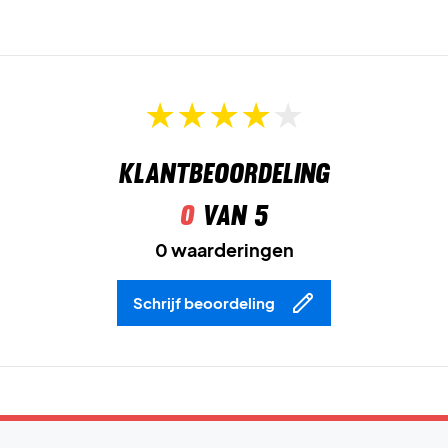
Bovendien is de binnenzool geproduceerd met een
oplossingskleuringsproces dat het waterverbruik met
ca. 33 % en de CO₂-uitstoot met ca. 45 % vermindert – een
duurzamer keuze.
Neem de controle over het spel – koop je paar vandaag!
Kleur:
Zwart met prismablauwe details.
Klantbeoordeling
0
van 5
0 waarderingen
Schrijf beoordeling