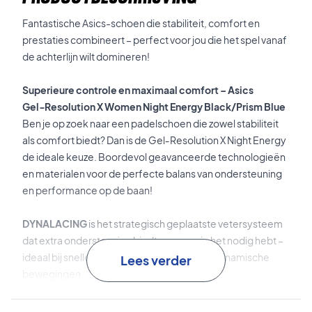
Fantastische Asics-schoen die stabiliteit, comfort en
prestaties combineert – perfect voor jou die het spel vanaf
de achterlijn wilt domineren!
Superieure controle en maximaal comfort – Asics
Gel‑Resolution X Women Night Energy Black/Prism Blue
Ben je op zoek naar een padelschoen die zowel stabiliteit
als comfort biedt? Dan is de Gel‑Resolution X Night Energy
de ideale keuze. Boordevol geavanceerde technologieën
en materialen voor de perfecte balans van ondersteuning
en performance op de baan!
DYNALACING
is het strategisch geplaatste vetersysteem
dat extra ondersteuning biedt wanneer je het nodig hebt –
ideaal bij snelle richtingsveranderingen en dynamische
Lees verder
bewegingen.
DYNAWALL
loopt door tot aan de hiel om extra stabiliteit te