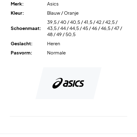
DYNALACING™
verbetert de pasvorm en houdt de voet
Merk:
Asics
stevig op zijn plaats.
Kleur:
Blauw / Oranje
39,5 / 40 / 40,5 / 41,5 / 42 / 42,5 /
PGUARD™
is de PU-versterking in het bovenwerk die zorgt
Schoenmaat:
43,5 / 44 / 44,5 / 45 / 46 / 46,5 / 47 /
voor duurzaamheid en bescherming tegen slijtage.
48 / 49 / 50,5
Geslacht:
Heren
AHARPLUS™
is het slijtvaste rubbermateriaal in de
buitenzool dat uitstekende grip en extra duurzaamheid
Pasvorm:
Normale
biedt.
Ervaar het comfort – bestel je Asics padelschoenen
vandaag nog!
Kleur:
Blauw en oranje.