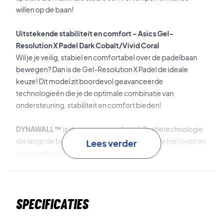
willen op de baan!
Uitstekende stabiliteit en comfort – Asics Gel-
Resolution X Padel Dark Cobalt/Vivid Coral
Wil je je veilig, stabiel en comfortabel over de padelbaan
bewegen? Dan is de Gel-Resolution X Padel de ideale
keuze! Dit model zit boordevol geavanceerde
technologieën die je de optimale combinatie van
ondersteuning, stabiliteit en comfort bieden!
DYNAWALL™
is de geavanceerde stabilisatietechnologie
die langs de buitenkant van de schoen tot in de hiel loopt en
Lees verder
extra ondersteuning biedt.
GEL™
is de bekende schokabsorptietechnologie die zich
in zowel de hiel als de voorvoet bevindt en uitzonderlijk
Specificaties
comfort biedt.