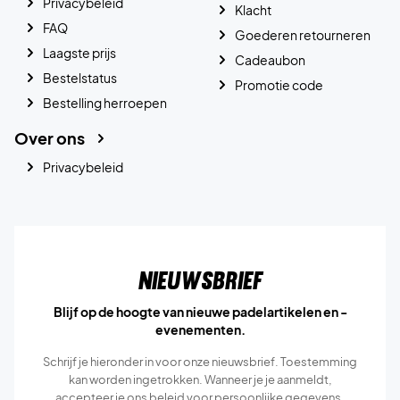
Privacybeleid
Klacht
FAQ
Goederen retourneren
Laagste prijs
Cadeaubon
Bestelstatus
Promotie code
Bestelling herroepen
Over ons
Privacybeleid
Nieuwsbrief
Blijf op de hoogte van nieuwe padelartikelen en -
evenementen.
Schrijf je hieronder in voor onze nieuwsbrief. Toestemming
kan worden ingetrokken. Wanneer je je aanmeldt,
accepteer je ons
beleid voor persoonlijke gegevens.