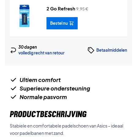
2 Go Refresh
9,95
€
Bestel nu
30 dagen
Betaalmiddelen
volledig recht van retour
Ultiem comfort
Superieure ondersteuning
Normale pasvorm
PRODUCTBESCHRIJVING
Stabiele en comfortabele padelschoen van Asics – ideaal
voor padelbanen met zand.