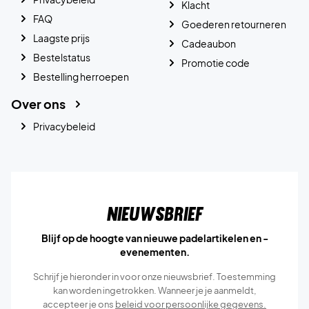
Klacht
FAQ
Goederen retourneren
Laagste prijs
Cadeaubon
Bestelstatus
Promotie code
Bestelling herroepen
Over ons
Privacybeleid
Nieuwsbrief
Blijf op de hoogte van nieuwe padelartikelen en -
evenementen.
Schrijf je hieronder in voor onze nieuwsbrief. Toestemming
kan worden ingetrokken. Wanneer je je aanmeldt,
accepteer je ons
beleid voor persoonlijke gegevens.