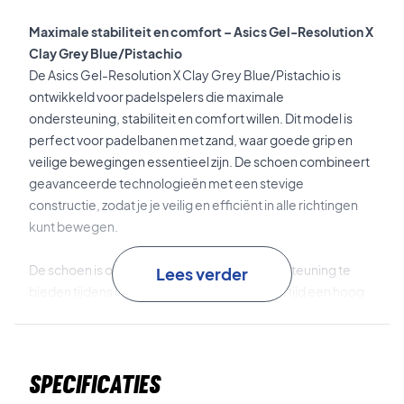
Maximale stabiliteit en comfort – Asics Gel-Resolution X
Clay Grey Blue/Pistachio
De Asics Gel-Resolution X Clay Grey Blue/Pistachio is
ontwikkeld voor padelspelers die maximale
ondersteuning, stabiliteit en comfort willen. Dit model is
perfect voor padelbanen met zand, waar goede grip en
veilige bewegingen essentieel zijn. De schoen combineert
geavanceerde technologieën met een stevige
constructie, zodat je je veilig en efficiënt in alle richtingen
kunt bewegen.
De schoen is ontworpen om optimale ondersteuning te
Lees verder
bieden tijdens intensieve rally’s en tegelijkertijd een hoog
comfortniveau te garanderen – zowel bij snelle
richtingsveranderingen als lange punten.
Specificaties
DYNAWALL™
verbetert de stabiliteit bij zijwaartse
bewegingen en biedt extra ondersteuning bij agressieve