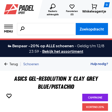
0
Winkelwagentje
Rackets
Favorieten
adviesgids
(
0
)
Zoeken naar producten, merken etc.
Zoekopdracht
MENU
👟 Bespaar -20% op ALLE schoenen
-
Geldig t/m 12/8
23:59
-
Bekijk het assortiment
|
Hulp nodig?
Terug
Schoenen
Asics Gel-Resolution X Clay Grey
Blue/Pistachio
CAMPAGNE
CAMPAGNE
CAMPAGNE
CAMPAGNE
CAMPAGNE
CAMPAGNE
CAMPAGNE
KORTING 20%
KORTING 20%
KORTING 20%
KORTING 20%
KORTING 20%
KORTING 20%
KORTING 20%