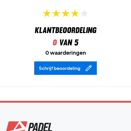
Ervaar stabiliteit en comfort op de baan – koop Asics
Gel-Resolution X Clay Grey Blue/Pistachio
Kleur:
Grey Blue/Pistachio.
Klantbeoordeling
0
van 5
0 waarderingen
Schrijf beoordeling