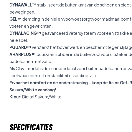
DYNAWALL™
stabiliseert de buitenkant van de schoen en biedt e
bewegingen.
GEL™
demping in de hiel en voorvoet zorgt voor maximaal comfo
voeten en gewrichten.
DYNALACING™
geavanceerd vetersysteem voor een strakke e
hele spel.
PGUARD™
versterkt het bovenwerk en beschermt tegen slijtage, 
AHARPLUS™
duurzaam rubber in de buitenzool voor uitsteken
padelbanen met zand.
Als Clay-model is de schoen ideaal voor buitenpadelbanen en z
spel waar comfort en stabiliteit essentieel zijn.
Ervaar het comfort en de ondersteuning – koop de Asics Gel-Re
Sakura/White vandaag!
Kleur:
Digital Sakura/White.
Specificaties