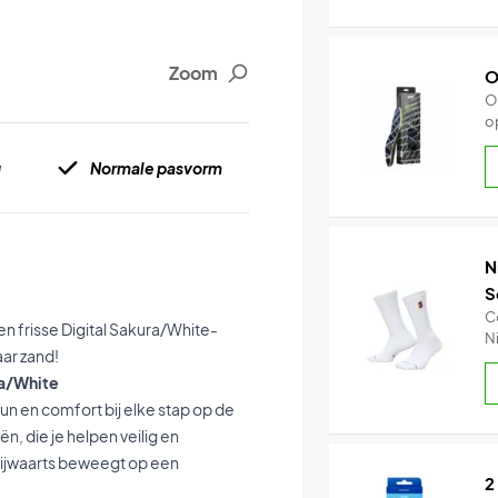
Zoom
O
O
o
g
Normale pasvorm
N
S
C
en frisse Digital Sakura/White-
Ni
aar zand!
ra/White
un en comfort bij elke stap op de
, die je helpen veilig en
 zijwaarts beweegt op een
2