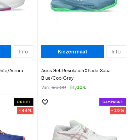
Info
Kiezen maat
Info
hite/Aurora
Asics Gel-Resolution X Padel Saba
Blue/Cool Grey
Van:
160,00
111,00 €
OUTLET
CAMPAGNE
- 44%
- 20%