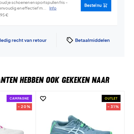
oud je schoenen en sportspullen fris –
Bestel nu
envoudig en effectief m...
Info
,95
€
ledig recht van retour
Betaalmiddelen
ANTEN HEBBEN OOK GEKEKEN NAAR
CAMPAGNE
OUTLET
- 20%
- 31%