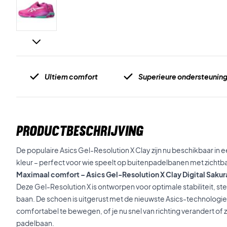
Ultiem comfort
Superieure ondersteunin
PRODUCTBESCHRIJVING
De populaire Asics Gel-Resolution X Clay zijn nu beschikbaar in e
kleur – perfect voor wie speelt op buitenpadelbanen met zichtb
Maximaal comfort – Asics Gel-Resolution X Clay Digital Saku
Deze Gel-Resolution X is ontworpen voor optimale stabiliteit, ste
baan. De schoen is uitgerust met de nieuwste Asics-technologieën
comfortabel te bewegen, of je nu snel van richting verandert of
padelbaan.