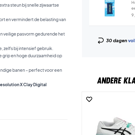
H
xtra steun bij snelle zijwaartse
e
9
rt en vermindert de belasting van
n veilige pasvorm gedurende het
30 dagen
vol
zelfs bij intensief gebruik.
de grip en hoge duurzaamheid op
andige banen – perfect voor een
ANDERE KL
solution X Clay Digital