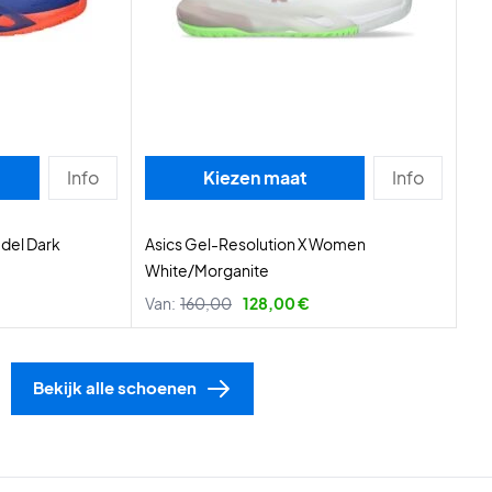
Info
Kiezen maat
Info
adel Dark
Asics Gel-Resolution X Women
White/Morganite
Van:
160,00
128,00 €
Bekijk alle schoenen