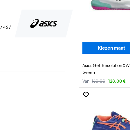
 / 46 /
Kiezen maat
Asics Gel-Resolution X W
Green
Van:
160,00
128,00 €