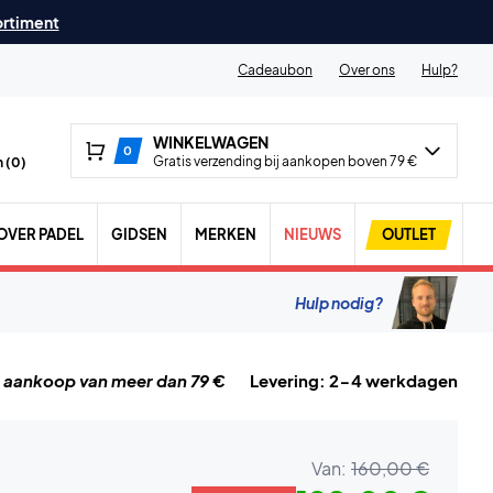
ortiment
Cadeaubon
Over ons
Hulp?
WINKELWAGEN
0
Gratis verzending bij aankopen boven 79 €
 (
0
)
OVER PADEL
GIDSEN
MERKEN
NIEUWS
OUTLET
Hulp nodig?
j aankoop van meer dan 79 €
Levering: 2-4 werkdagen
Van:
160,00 €