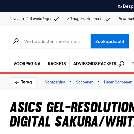
👟 Besp
Levering: 2-4 werkdagen
30 dagen retourrecht
Beste se
Zoeken naar producten, merken etc.
Zoekopdracht
VOORPAGINA
RACKETS
ADVIESGIDS RACKETS
Terug
Voorpagina
Schoenen
Heren Schoenen
Asics Gel-Resolutio
Digital Sakura/Whit