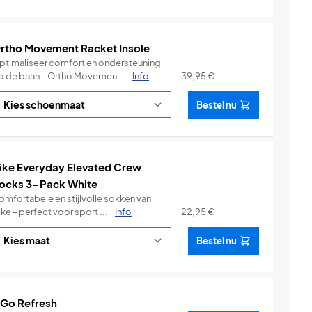
rtho Movement Racket Insole
ptimaliseer comfort en ondersteuning
p de baan – Ortho Movemen...
Info
39,95
€
Bestel nu
ike Everyday Elevated Crew
ocks 3-Pack White
omfortabele en stijlvolle sokken van
ke – perfect voor sport ...
Info
22,95
€
Bestel nu
 Go Refresh