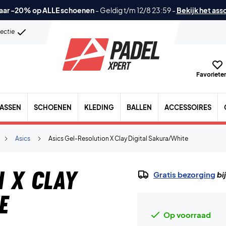
aar -20% op ALLE schoenen
-
Geldig t/m 12/8 23:59
-
Bekijk het ass
lectie
Favorieten
TASSEN
SCHOENEN
KLEDING
BALLEN
ACCESSOIRES
Asics
Asics Gel-Resolution X Clay Digital Sakura/White
n X Clay
Gratis bezorging
bi
e
Op voorraad