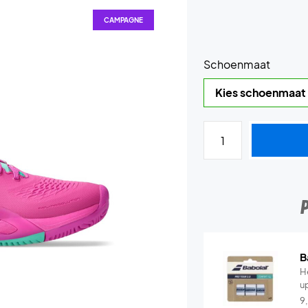
CAMPAGNE
Schoenmaat
B
He
u
9