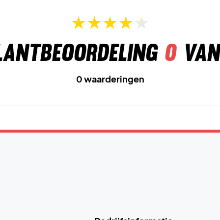
lantbeoordeling
0
van
0 waarderingen