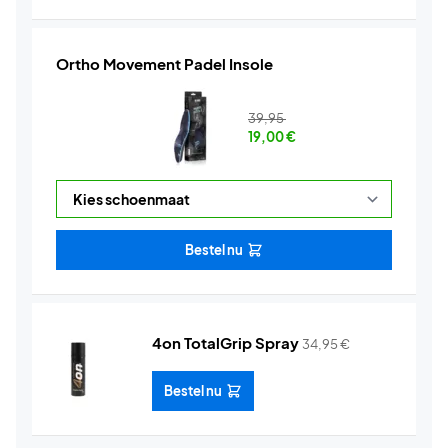
Ortho Movement Padel Insole
39,95
19,00
€
Bestel nu
4on TotalGrip Spray
34,95
€
Bestel nu