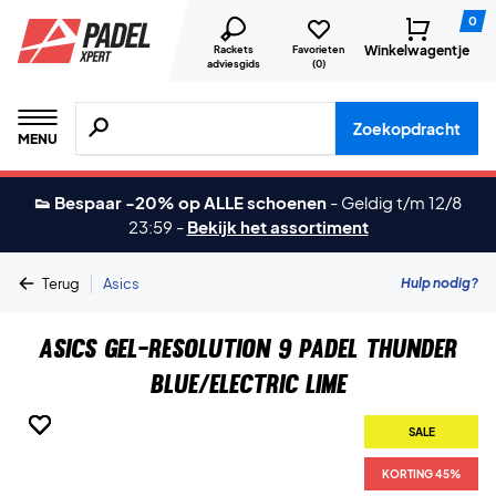
0
Winkelwagentje
Rackets
Favorieten
adviesgids
(
0
)
Zoeken naar producten, merken etc.
Zoekopdracht
MENU
👟 Bespaar -20% op ALLE schoenen
-
Geldig t/m 12/8
23:59
-
Bekijk het assortiment
|
Hulp nodig?
Terug
Asics
Asics Gel-Resolution 9 Padel Thunder
Blue/Electric Lime
SALE
SALE
SALE
SALE
SALE
KORTING 45%
KORTING 45%
KORTING 45%
KORTING 45%
KORTING 45%