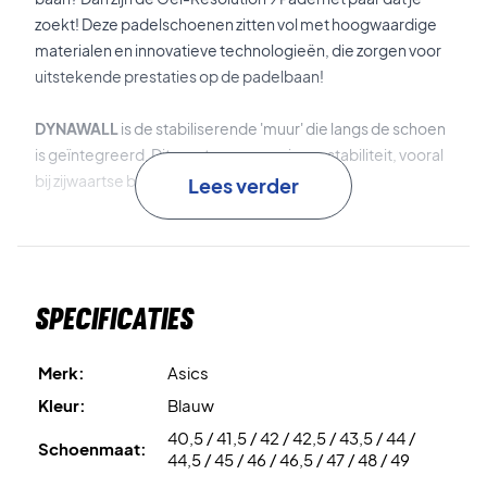
zoekt! Deze padelschoenen zitten vol met hoogwaardige
materialen en innovatieve technologieën, die zorgen voor
uitstekende prestaties op de padelbaan!
DYNAWALL
is de stabiliserende 'muur' die langs de schoen
is geïntegreerd. Dit zorgt voor superieure stabiliteit, vooral
bij zijwaartse bewegingen.
Lees verder
GEL
is de schokabsorberende technologie die is
geïntegreerd in zowel de hiel als de voorvoet. Dit zorgt voor
superieure schokabsorptie.
Specificaties
FLYTEFOAM
is het materiaal dat is gebruikt voor de
tussenzool. Dit materiaal is licht, schokabsorberend en
Merk:
Asics
heeft een uitstekende energieoverdracht.
Kleur:
Blauw
40,5 / 41,5 / 42 / 42,5 / 43,5 / 44 /
DYNAWRAP
is de technologie die is geïntegreerd bij de
Schoenmaat:
44,5 / 45 / 46 / 46,5 / 47 / 48 / 49
veters om de ondersteuning en pasvorm van de schoen te